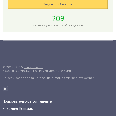
Глоксиния
Задать свой вопрос
Годжи
209
Голубика
Горох
человек участвуют в обсуждениях
Гортензия
Гранат
Грибы
Груша
Груши
© 2015–2026
Sornyakov.net
Грядки
Красивые и урожайные грядки своими руками
Гуава
По всем вопрос обращайтесь
на e-mail admin@sornyakov.net
Гузмания
Дайкон
Декабрист
Пользовательское соглашение
Дельфиниум
Редакция, Контакты
Дендробиум