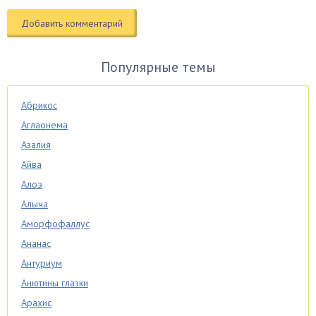
Популярные темы
Абрикос
Аглаонема
Азалия
Айва
Алоэ
Алыча
Аморфофаллус
Ананас
Антуриум
Анютины глазки
Арахис