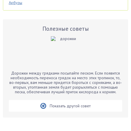
Арбузы
Аспарагус
Астры
Базилик
Полезные советы
Баклажаны
Бальзамин
Бамбук
Банан
Барбарис
Дорожки между грядками посыпайте песком. Если появится
Бархатцы
необходимость переноса грядок на место этих тропинок, то,
во-первых, вам меньше придется бороться с сорняками, а во-
Бегония
вторых, утоптанная земля будет разрыхляться с помощью
песка, обеспечивая лучший приток кислорода к корням.
Белые грибы
Бирючина
Показать другой совет
Бобовые
Боярышнык
Бруннера