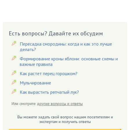
Брусника
Бузина
Вазоны
Вешенки
Есть вопросы? Давайте их обсудим
Виноград
Вишня
Пересадка смородины: когда и как это лучше
делать?
Вредители
Формирование кроны яблони: основные схемы и
Гардения
важные правила
Гацания
Как растет перец горошком?
Гвоздики
Мульчирование
Георгины
Как вырастить репчатый лук?
Герань
Гиацинт
Или смотрите
другие вопросы и ответы
Гибискус
Гиппеаструм
Вы можете задать свой вопрос нашим посетителям и
экспертам и получить ответы
Гладиолусы