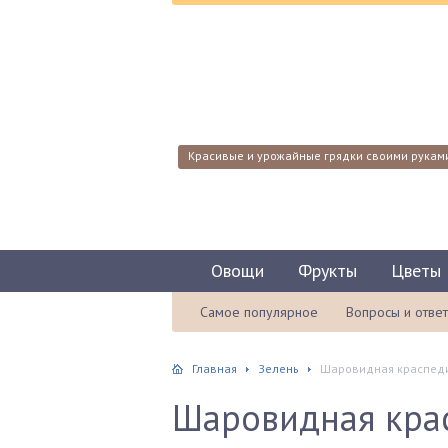
Красивые и урожайные грядки своими рукам
Овощи
Фрукты
Цветы
Самое популярное
Вопросы и отве
Главная
Зелень
Шаровидная краспеди
Шаровидная крас