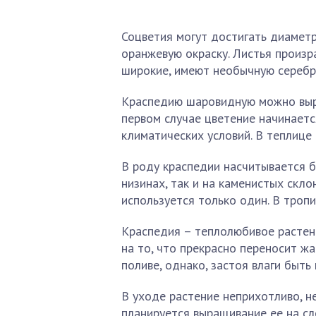
Соцветия могут достигать диаметр
оранжевую окраску. Листья произр
широкие, имеют необычную серебр
Краспедию шаровидную можно выращ
первом случае цветение начинается
климатических условий. В теплице
В роду краспедии насчитывается б
низинах, так и на каменистых скл
используется только один. В тропи
Краспедия – теплолюбивое растени
на то, что прекрасно переносит ж
поливе, однако, застоя влаги быть
В уходе растение неприхотливо, н
планируется выращивание ее на сл