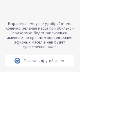
Бамбук
Банан
Барбарис
Выращивая мяту, не удобряйте ее.
Бархатцы
Конечно, зеленая масса при обильной
подкормке будет развиваться
Бегония
активнее, но при этом концентрация
эфирных масел в ней будет
Белые грибы
существенно ниже.
Бирючина
Бобовые
Показать другой совет
Боярышнык
Бруннера
Брусника
Бузина
Вазоны
Вешенки
Виноград
Вишня