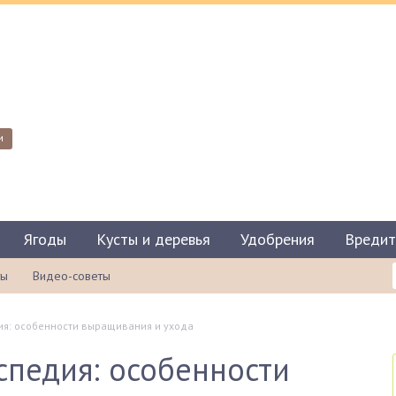
и
Ягоды
Кусты и деревья
Удобрения
Вредит
ты
Видео-советы
я: особенности выращивания и ухода
педия: особенности