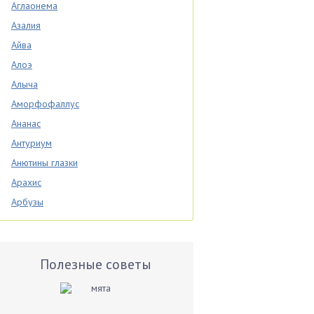
Аглаонема
Азалия
Айва
Алоэ
Алыча
Аморфофаллус
Ананас
Антуриум
Анютины глазки
Арахис
Арбузы
Аспарагус
Астры
Базилик
Полезные советы
Баклажаны
Бальзамин