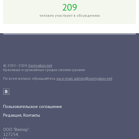
Гортензия
209
Гранат
человек участвуют в обсуждениях
Грибы
Груша
Груши
Грядки
Гуава
Гузмания
© 2015–2026
Sornyakov.net
Красивые и урожайные грядки своими руками
Дайкон
По всем вопрос обращайтесь
на e-mail admin@sornyakov.net
Декабрист
Дельфиниум
Дендробиум
Денежное дерево
Пользовательское соглашение
Диффенбахия
Редакция, Контакты
Драцена
ООО "Вектор".
Дыня
127254,