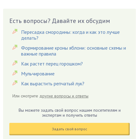
Виноград
Вишня
Вредители
Есть вопросы? Давайте их обсудим
Гардения
Пересадка смородины: когда и как это лучше
Гацания
делать?
Гвоздики
Формирование кроны яблони: основные схемы и
важные правила
Георгины
Герань
Как растет перец горошком?
Гиацинт
Мульчирование
Гибискус
Как вырастить репчатый лук?
Гиппеаструм
Или смотрите
другие вопросы и ответы
Гладиолусы
Глоксиния
Вы можете задать свой вопрос нашим посетителям и
Годжи
экспертам и получить ответы
Голубика
Задать свой вопрос
Горох