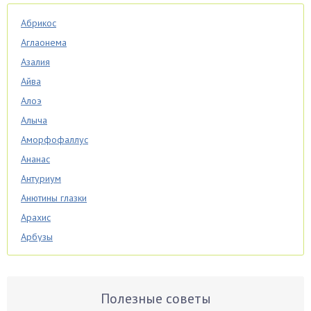
Абрикос
Аглаонема
Азалия
Айва
Алоэ
Алыча
Аморфофаллус
Ананас
Антуриум
Анютины глазки
Арахис
Арбузы
Аспарагус
Астры
Базилик
Полезные советы