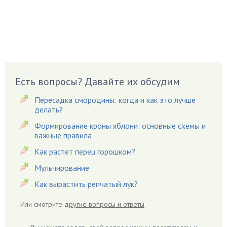
Боярышнык
Бруннера
Брусника
Бузина
Вазоны
Вешенки
Есть вопросы? Давайте их обсудим
Виноград
Пересадка смородины: когда и как это лучше
Вишня
делать?
Вредители
Формирование кроны яблони: основные схемы и
важные правила
Гардения
Гацания
Как растет перец горошком?
Гвоздики
Мульчирование
Георгины
Как вырастить репчатый лук?
Герань
Или смотрите
другие вопросы и ответы
Гиацинт
Гибискус