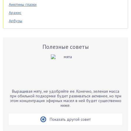
Анютины глазки
Арахис
Арбузы
Аспарагус
Астры
Базилик
Полезные советы
Баклажаны
Бальзамин
Бамбук
Банан
Барбарис
Выращивая мяту, не удобряйте ее. Конечно, зеленая масса
Бархатцы
при обильной подкормке будет развиваться активнее, но при
этом концентрация эфирных масел в ней будет существенно
Бегония
ниже.
Белые грибы
Бирючина
Показать другой совет
Бобовые