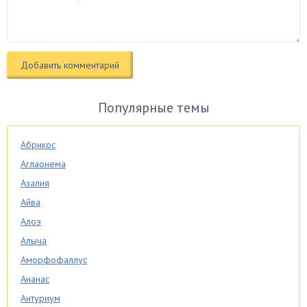
Популярные темы
Абрикос
Аглаонема
Азалия
Айва
Алоэ
Алыча
Аморфофаллус
Ананас
Антуриум