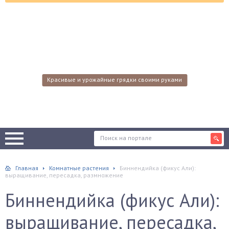
Красивые и урожайные грядки своими руками
Главная
Комнатные растения
Биннендийка (фикус Али):
выращивание, пересадка, размножение
Биннендийка (фикус Али):
выращивание, пересадка,