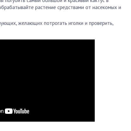
ы погубить самый большой и красивый кактус в
обрабатывайте растение средствами от насекомых и
ующих, желающих потрогать иголки и проверить,