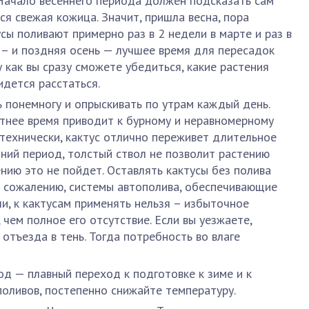
. Начало весеннего периода должен подсказать сам
ся свежая кожица. Значит, пришла весна, пора
усы поливают примерно раз в 2 недели в марте и раз в
а – и поздняя осень — лучшее время для пересадок
у как вы сразу сможете убедиться, какие растения
ридется расстаться.
 понемногу и опрыскивать по утрам каждый день.
тнее время приводит к бурному и неравномерному
 технически, кактус отлично переживет длительное
тний период, толстый ствол не позволит растению
ению это не пойдет. Оставлять кактусы без полива
 сожалению, системы автополива, обеспечивающие
и, к кактусам применять нельзя – избыточное
чем полное его отсутствие. Если вы уезжаете,
 отъезда в тень. Тогда потребность во влаге
од — плавный переход к подготовке к зиме и к
поливов, постепенно снижайте температуру.