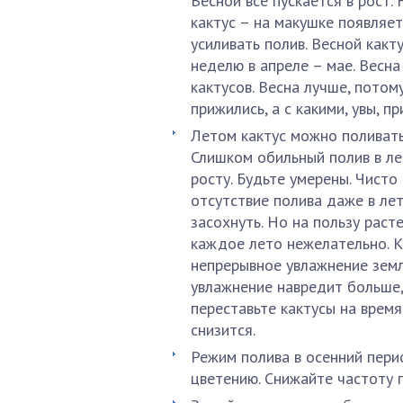
Весной все пускается в рост
кактус – на макушке появляет
усиливать полив. Весной какт
неделю в апреле – мае. Весн
кактусов. Весна лучше, потом
прижились, а с какими, увы, п
Летом кактус можно поливать
Слишком обильный полив в ле
росту. Будьте умерены. Чисто
отсутствие полива даже в ле
засохнуть. Но на пользу раст
каждое лето нежелательно. К
непрерывное увлажнение земл
увлажнение навредит больше, 
переставьте кактусы на время
снизится.
Режим полива в осенний пери
цветению. Снижайте частоту 