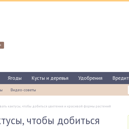
и
Ягоды
Кусты и деревья
Удобрения
Вредит
ты
Видео-советы
вать кактусы, чтобы добиться цветения и красивой формы растений
ктусы, чтобы добиться