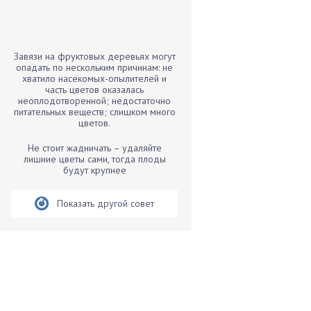
Бамбук
Банан
Барбарис
Завязи на фруктовых деревьях могут
Бархатцы
опадать по нескольким причинам: не
хватило насекомых-опылителей и
Бегония
часть цветов оказалась
неоплодотворенной; недостаточно
Белые грибы
питательных веществ; слишком много
Бирючина
цветов.
Бобовые
Не стоит жадничать – удаляйте
лишние цветы сами, тогда плоды
Боярышнык
будут крупнее
Бруннера
Брусника
Показать другой совет
Бузина
Вазоны
Вешенки
Виноград
Вишня