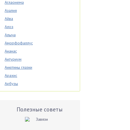
Аглаонема
Азалия
Айва
Алоэ
Алыча
Аморфофаллус
Ананас
Антуриум
Анютины глазки
Арахис
Арбузы
Аспарагус
Астры
Базилик
Полезные советы
Баклажаны
Бальзамин