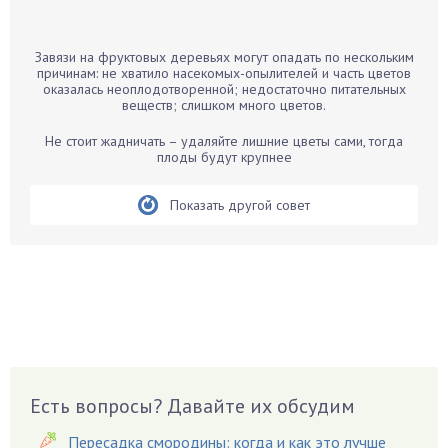
Банан
Барбарис
Завязи на фруктовых деревьях могут опадать по нескольким
Бархатцы
причинам: не хватило насекомых-опылителей и часть цветов
оказалась неоплодотворенной; недостаточно питательных
Бегония
веществ; слишком много цветов.
Белые грибы
Не стоит жадничать – удаляйте лишние цветы сами, тогда
Бирючина
плоды будут крупнее
Бобовые
Показать другой совет
Боярышнык
Бруннера
Брусника
Бузина
Вазоны
Вешенки
Виноград
Есть вопросы? Давайте их обсудим
Вишня
Вредители
Пересадка смородины: когда и как это лучше