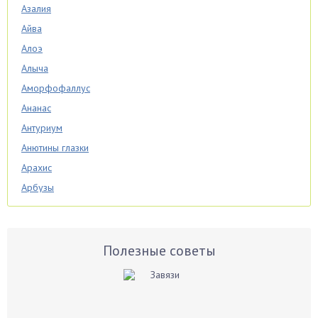
Азалия
Айва
Алоэ
Алыча
Аморфофаллус
Ананас
Антуриум
Анютины глазки
Арахис
Арбузы
Аспарагус
Астры
Базилик
Полезные советы
Баклажаны
Бальзамин
Бамбук