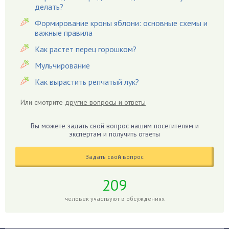
Гардения
делать?
Гацания
Формирование кроны яблони: основные схемы и
важные правила
Гвоздики
Как растет перец горошком?
Георгины
Герань
Мульчирование
Гиацинт
Как вырастить репчатый лук?
Гибискус
Или смотрите
другие вопросы и ответы
Гиппеаструм
Гладиолусы
Вы можете задать свой вопрос нашим посетителям и
экспертам и получить ответы
Глоксиния
Годжи
Задать свой вопрос
Голубика
Горох
209
Гортензия
человек участвуют в обсуждениях
Гранат
Грибы