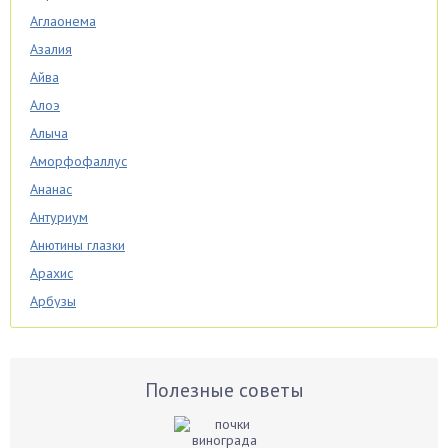
Аглаонема
Азалия
Айва
Алоэ
Алыча
Аморфофаллус
Ананас
Антуриум
Анютины глазки
Арахис
Арбузы
Аспарагус
Астры
Базилик
Полезные советы
Баклажаны
Бальзамин