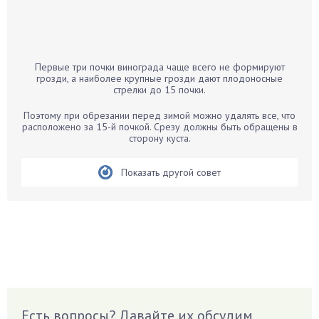
Бамбук
Банан
Барбарис
Первые три почки винограда чаще всего не формируют
Бархатцы
грозди, а наиболее крупные грозди дают плодоносные
стрелки до 15 почки.
Бегония
Белые грибы
Поэтому при обрезании перед зимой можно удалять все, что
расположено за 15-й почкой. Срезу должны быть обращены в
Бирючина
сторону куста.
Бобовые
Показать другой совет
Боярышнык
Бруннера
Брусника
Бузина
Вазоны
Вешенки
Виноград
Есть вопросы? Давайте их обсудим
Вишня