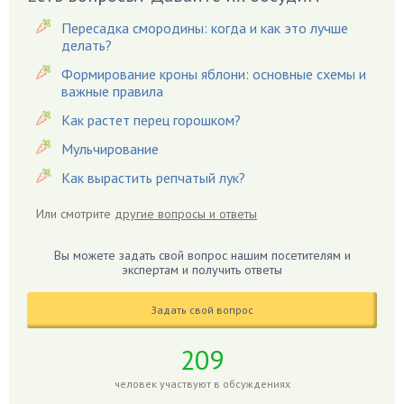
Вредители
Пересадка смородины: когда и как это лучше
Гардения
делать?
Гацания
Формирование кроны яблони: основные схемы и
важные правила
Гвоздики
Как растет перец горошком?
Георгины
Герань
Мульчирование
Гиацинт
Как вырастить репчатый лук?
Гибискус
Или смотрите
другие вопросы и ответы
Гиппеаструм
Гладиолусы
Вы можете задать свой вопрос нашим посетителям и
экспертам и получить ответы
Глоксиния
Годжи
Задать свой вопрос
Голубика
Горох
209
Гортензия
человек участвуют в обсуждениях
Гранат