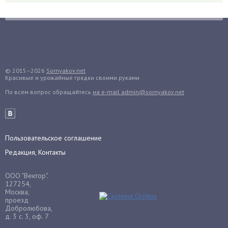
Грибы
Груша
Груши
Грядки
Гуава
© 2015–2026
Sornyakov.net
Красивые и урожайные грядки своими руками
Гузмания
По всем вопрос обращайтесь
на e-mail admin@sornyakov.net
Дайкон
Декабрист
Дельфиниум
Пользовательское соглашение
Дендробиум
Редакция, Контакты
Денежное дерево
Диффенбахия
ООО "Вектор".
Драцена
127254,
Москва,
Дыня
проезд
Добролюбова,
Ежевика
д. 3 с. 3, оф. 7
Ежемалина