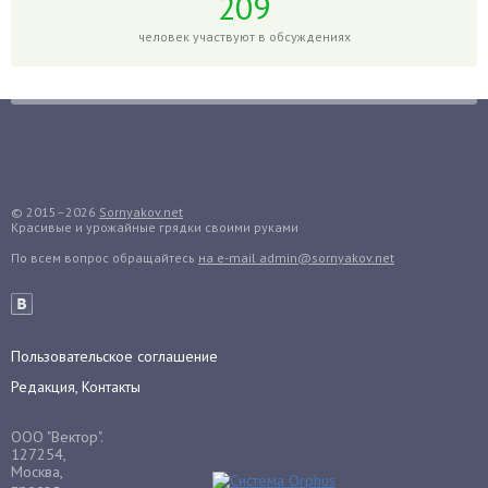
209
Гранат
человек участвуют в обсуждениях
Грибы
Груша
Груши
Грядки
Гуава
Гузмания
© 2015–2026
Sornyakov.net
Красивые и урожайные грядки своими руками
Дайкон
По всем вопрос обращайтесь
на e-mail admin@sornyakov.net
Декабрист
Дельфиниум
Дендробиум
Денежное дерево
Пользовательское соглашение
Диффенбахия
Редакция, Контакты
Драцена
ООО "Вектор".
Дыня
127254,
Москва,
Ежевика