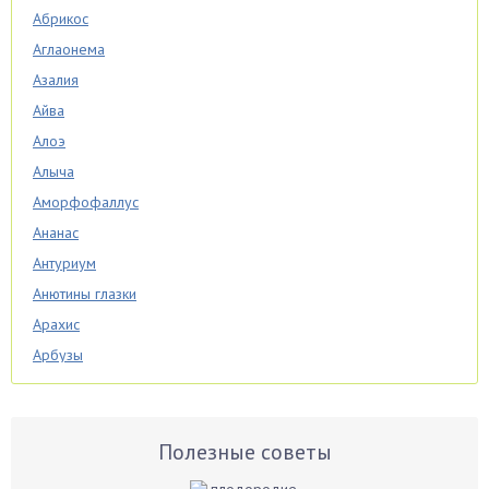
Абрикос
Аглаонема
Азалия
Айва
Алоэ
Алыча
Аморфофаллус
Ананас
Антуриум
Анютины глазки
Арахис
Арбузы
Аспарагус
Астры
Базилик
Полезные советы
Баклажаны