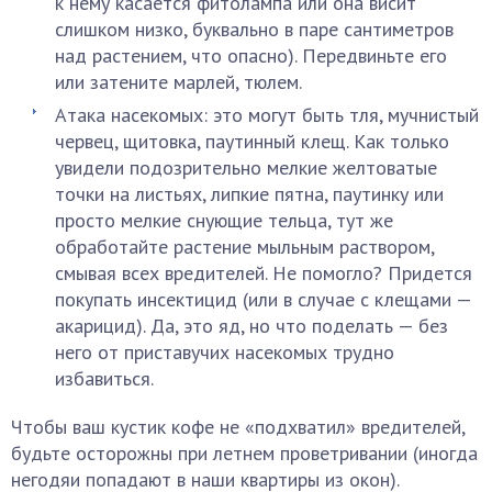
к нему касается фитолампа или она висит
слишком низко, буквально в паре сантиметров
над растением, что опасно). Передвиньте его
или затените марлей, тюлем.
Атака насекомых: это могут быть тля, мучнистый
червец, щитовка, паутинный клещ. Как только
увидели подозрительно мелкие желтоватые
точки на листьях, липкие пятна, паутинку или
просто мелкие снующие тельца, тут же
обработайте растение мыльным раствором,
смывая всех вредителей. Не помогло? Придется
покупать инсектицид (или в случае с клещами —
акарицид). Да, это яд, но что поделать — без
него от приставучих насекомых трудно
избавиться.
Чтобы ваш кустик кофе не «подхватил» вредителей,
будьте осторожны при летнем проветривании (иногда
негодяи попадают в наши квартиры из окон).