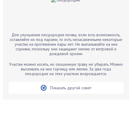
Бальзамин
Бамбук
Банан
Барбарис
Для улучшения плодородия почвы, если есть возможность,
Бархатцы
оставляйте их под парами, то есть незасаженными некоторые
участки на протяжении пары лет. Не выпалывайте на них
Бегония
сорняки, поскольку они защищают землю от ветровой и
дождевой эрозии.
Белые грибы
Бирючина
Участки можно косить, но скошенную траву не убирать. Можно
высеивать на них горчицу или люпин. За два года
Бобовые
плодородие на этих участках возрождается.
Боярышнык
Бруннера
Показать другой совет
Брусника
Бузина
Вазоны
Вешенки
Виноград