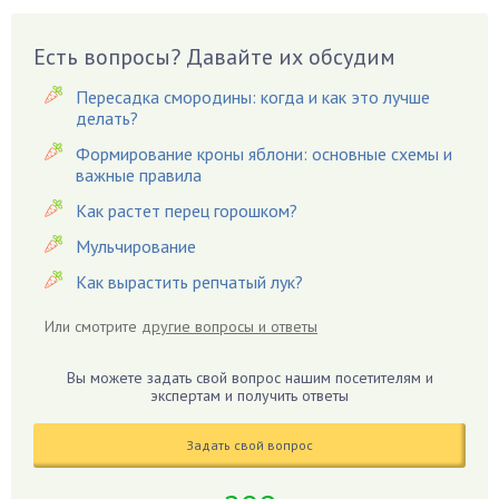
Вишня
Вредители
Есть вопросы? Давайте их обсудим
Гардения
Пересадка смородины: когда и как это лучше
Гацания
делать?
Гвоздики
Формирование кроны яблони: основные схемы и
важные правила
Георгины
Герань
Как растет перец горошком?
Гиацинт
Мульчирование
Гибискус
Как вырастить репчатый лук?
Гиппеаструм
Или смотрите
другие вопросы и ответы
Гладиолусы
Глоксиния
Вы можете задать свой вопрос нашим посетителям и
Годжи
экспертам и получить ответы
Голубика
Задать свой вопрос
Горох
Гортензия