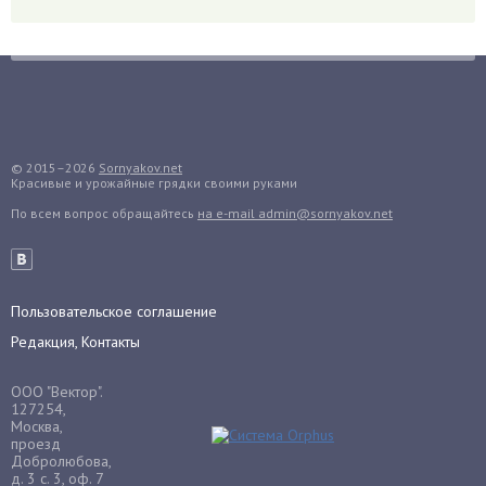
Голубика
Горох
Гортензия
Гранат
Грибы
Груша
© 2015–2026
Sornyakov.net
Красивые и урожайные грядки своими руками
Груши
По всем вопрос обращайтесь
на e-mail admin@sornyakov.net
Грядки
Гуава
Гузмания
Пользовательское соглашение
Дайкон
Редакция, Контакты
Декабрист
Дельфиниум
ООО "Вектор".
Дендробиум
127254,
Москва,
Денежное дерево
проезд
Добролюбова,
Диффенбахия
д. 3 с. 3, оф. 7