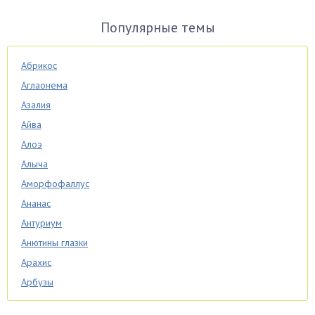
Популярные темы
Абрикос
Аглаонема
Азалия
Айва
Алоэ
Алыча
Аморфофаллус
Ананас
Антуриум
Анютины глазки
Арахис
Арбузы
Аспарагус