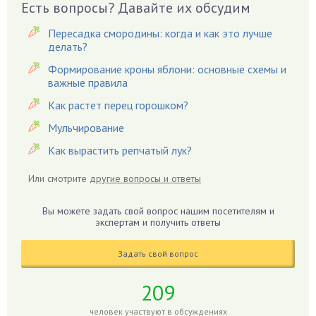
Есть вопросы? Давайте их обсудим
Вазоны
Вешенки
Пересадка смородины: когда и как это лучше
Виноград
делать?
Вишня
Формирование кроны яблони: основные схемы и
важные правила
Вредители
Как растет перец горошком?
Гардения
Гацания
Мульчирование
Гвоздики
Как вырастить репчатый лук?
Георгины
Или смотрите
другие вопросы и ответы
Герань
Гиацинт
Вы можете задать свой вопрос нашим посетителям и
экспертам и получить ответы
Гибискус
Гиппеаструм
Задать свой вопрос
Гладиолусы
Глоксиния
209
Годжи
человек участвуют в обсуждениях