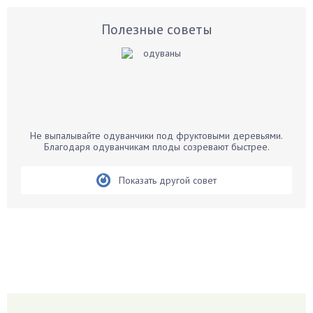
Астры
Базилик
Полезные советы
Баклажаны
Бальзамин
Бамбук
Банан
Барбарис
Не выпалывайте одуванчики под фруктовыми деревьями.
Бархатцы
Благодаря одуванчикам плоды созревают быстрее.
Бегония
Показать другой совет
Белые грибы
Бирючина
Бобовые
Боярышнык
Бруннера
Брусника
Бузина