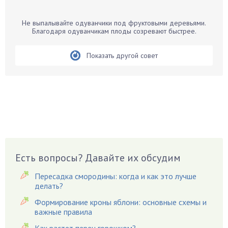
Барбарис
Не выпалывайте одуванчики под фруктовыми деревьями.
Бархатцы
Благодаря одуванчикам плоды созревают быстрее.
Бегония
Показать другой совет
Белые грибы
Бирючина
Бобовые
Боярышнык
Бруннера
Брусника
Бузина
Есть вопросы? Давайте их обсудим
Вазоны
Вешенки
Пересадка смородины: когда и как это лучше
Виноград
делать?
Вишня
Формирование кроны яблони: основные схемы и
важные правила
Вредители
Как растет перец горошком?
Гардения