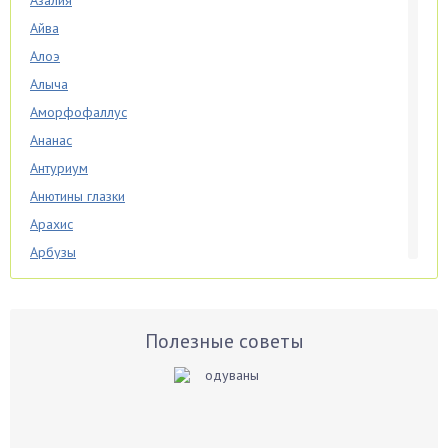
Айва
Алоэ
Алыча
Аморфофаллус
Ананас
Антуриум
Анютины глазки
Арахис
Арбузы
Аспарагус
Астры
Базилик
Полезные советы
Баклажаны
Бальзамин
Бамбук
Банан