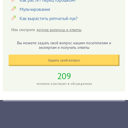
Гацания
Мульчирование
Гвоздики
Как вырастить репчатый лук?
Георгины
Или смотрите
другие вопросы и ответы
Герань
Гиацинт
Вы можете задать свой вопрос нашим посетителям и
экспертам и получить ответы
Гибискус
Гиппеаструм
Задать свой вопрос
Гладиолусы
Глоксиния
209
Годжи
человек участвуют в обсуждениях
Голубика
Горох
Гортензия
Гранат
Грибы
Груша