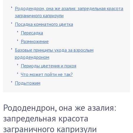
Рододендрон, она же азалия: запредельная красота
заграничного капризули
Посадка комнатного цветка
Пересадка
Размножение
Базовые принципы ухода за взрослым
рододендроном
Периоды цветения и покоя
Что может пойти не так?
Подытожим
Рододендрон, она же азалия:
запредельная красота
заграничного капризули