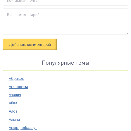
Популярные темы
Абрикос
Аглаонема
Азалия
Айва
Алоэ
Алыча
Аморфофаллус