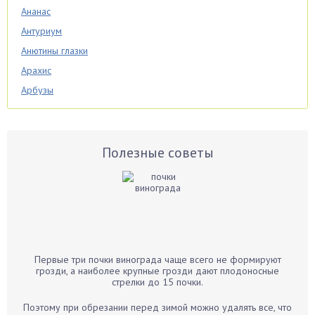
Ананас
Антуриум
Анютины глазки
Арахис
Арбузы
Аспарагус
Астры
Базилик
Полезные советы
Баклажаны
Бальзамин
Бамбук
Банан
Барбарис
Первые три почки винограда чаще всего не формируют
Бархатцы
грозди, а наиболее крупные грозди дают плодоносные
стрелки до 15 почки.
Бегония
Белые грибы
Поэтому при обрезании перед зимой можно удалять все, что