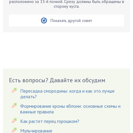
расположено за 15-й почкой. Срезу должны быть обращены в
Бирючина
сторону куста.
Бобовые
Показать другой совет
Боярышнык
Бруннера
Брусника
Бузина
Вазоны
Вешенки
Виноград
Есть вопросы? Давайте их обсудим
Вишня
Вредители
Пересадка смородины: когда и как это лучше
Гардения
делать?
Гацания
Формирование кроны яблони: основные схемы и
важные правила
Гвоздики
Как растет перец горошком?
Георгины
Герань
Мульчирование