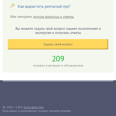
Гиацинт
Как вырастить репчатый лук?
Гибискус
Или смотрите
другие вопросы и ответы
Гиппеаструм
Гладиолусы
Вы можете задать свой вопрос нашим посетителям и
экспертам и получить ответы
Глоксиния
Годжи
Задать свой вопрос
Голубика
Горох
209
Гортензия
человек участвуют в обсуждениях
Гранат
Грибы
Груша
Груши
Грядки
Гуава
© 2015–2026
Sornyakov.net
Красивые и урожайные грядки своими руками
Гузмания