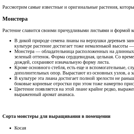
Рассмотрим самые известные и оригинальные растения, котор
Монстера
Растение славится своими причудливыми листьями и формой ко
В дикой природе семена лианы на верхушки деревьев занос
культуре растение достигает тоже немаленькой высоты —
Монстера — обладательница расположенных на длинных ч
зеленый оттенок. Форма сердцевидная, цельная. Со вре
дождей, сохраняют изначальную форму листа.
Кроме основного стебля, есть еще и вспомогательные, с
дополнительных опор. Вырастают из основных узлов, а за
В культуре эта лиана достигает полной зрелости не рань
боковые корневые отростки при этом тоже намертво прис
Цветение появляется на этой лиане крайне редко, выраж
выраженный аромат ананаса.
Сорта монстеры для выращивания в помещении
Косая