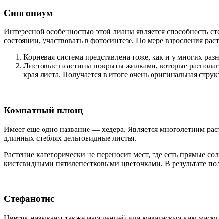
Сингониум
Интересной особенностью этой лианы является способность сте
состоянии, участвовать в фотосинтезе. По мере взросления рас
Корневая система представлена тоже, как и у многих р
Листовые пластины покрыты жилками, которые располагают
края листа. Получается в итоге очень оригинальная стру
Комнатный плющ
Имеет еще одно название — хедера. Является многолетним ра
длинных стеблях дельтовидные листья.
Растение категорически не переносит мест, где есть прямые со
кистевидными пятилепестковыми цветочками. В результате пол
Стефанотис
Цветок называют также марсденией или мадагаскарским жасми