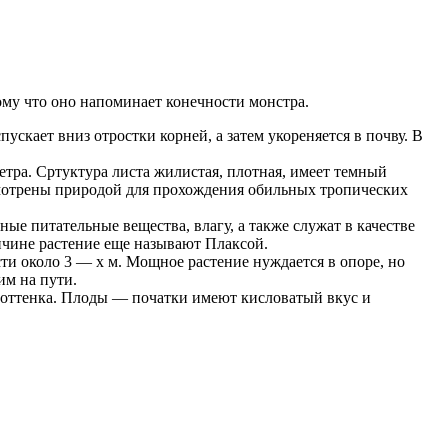
ому что оно напоминает конечности монстра.
ускает вниз отростки корней, а затем укореняется в почву. В
ра. Сртуктура листа жилистая, плотная, имеет темный
смотрены природой для прохождения обильных тропических
е питательные вещества, влагу, а также служат в качестве
ричине растение еще называют Плаксой.
сти около 3 — х м. Мощное растение нуждается в опоре, но
им на пути.
о оттенка. Плоды — початки имеют кисловатый вкус и