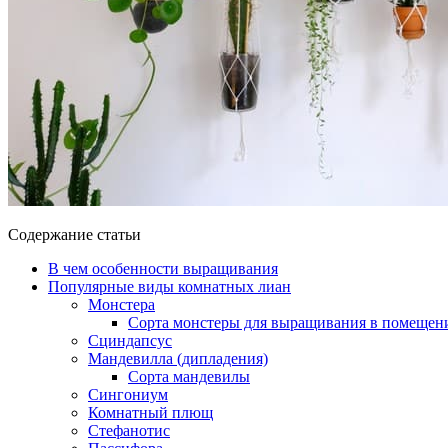
Содержание статьи
В чем особенности выращивания
Популярные виды комнатных лиан
Монстера
Сорта монстеры для выращивания в помещен
Сциндапсус
Мандевилла (дипладения)
Сорта мандевилы
Сингониум
Комнатный плющ
Стефанотис