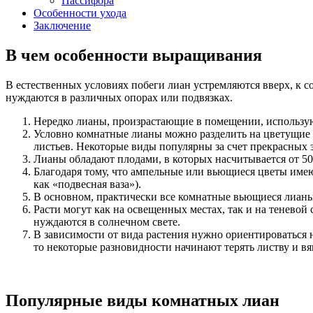
Пассифора
Особенности ухода
Заключение
В чем особенности выращивания
В естественных условиях побеги лиан устремляются вверх, к 
нуждаются в различных опорах или подвязках.
Нередко лианы, произрастающие в помещении, используют
Условно комнатные лианы можно разделить на цветущие 
листьев. Некоторые виды популярны за счет прекрасных э
Лианы обладают плодами, в которых насчитывается от 50 
Благодаря тому, что ампельные или вьющиеся цветы имею
как «подвесная ваза»).
В основном, практически все комнатные вьющиеся лианы
Расти могут как на освещенных местах, так и на теневой
нуждаются в солнечном свете.
В зависимости от вида растения нужно ориентироваться 
то некоторые разновидности начинают терять листву и вя
Популярные виды комнатных лиан