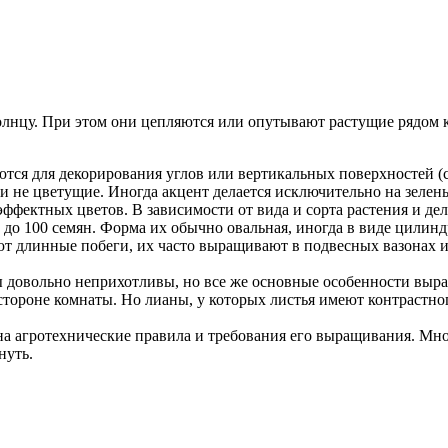
солнцу. При этом они цепляются или опутывают растущие рядом
ся для декорирования углов или вертикальных поверхностей (с
и не цветущие. Иногда акцент делается исключительно на зелен
ффектных цветов. В зависимости от вида и сорта растения и дел
до 100 семян. Форма их обычно овальная, иногда в виде цилинд
т длинные побеги, их часто выращивают в подвесных вазонах ил
 довольно неприхотливы, но все же основные особенности выра
 стороне комнаты. Но лианы, у которых листья имеют контрастно
на агротехнические правила и требования его выращивания. Мно
нуть.