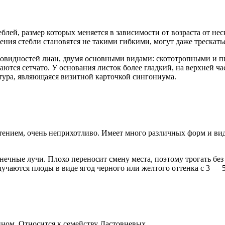
блей, размер которых меняется в зависимости от возраста от не
тения стебли становятся не такими гибкими, могут даже трескать
азновидностей лиан, двумя основными видами: скототропными и
ся сетчато. У основания листок более гладкий, на верхней час
ктура, являющаяся визитной карточкой сингониума.
стением, очень неприхотливо. Имеет много различных форм и ви
лнечные лучи. Плохо переносит смену места, поэтому трогать бе
учаются плоды в виде ягод черного или желтого оттенка с 3 — 
ном. Относится к семейству Ластовневых.