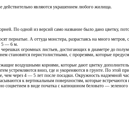
ые действительно являются украшением любого жилища.
рней. По одной из версий само название было дано цветку, пот
ят пернатые. А оттуда монстера, разрастаясь на много метров, сп
 5 — 6 м.
ерешках огромных листьев, достигающих в диаметре до полумет
менем становятся перистолистными, с прорезями, которые преду
лужащие воздушными корнями, которые дают цветку дополнительны
тем устремляются вниз, где и укореняются в грунте. По этой п
ше, чем через 4 — 5 лет после посадки. Окружность надземной ча
асываются к вертикальным поверхностям, которые встречаются 
ено соцветием в виде початка с капюшоном беловато — зеленог