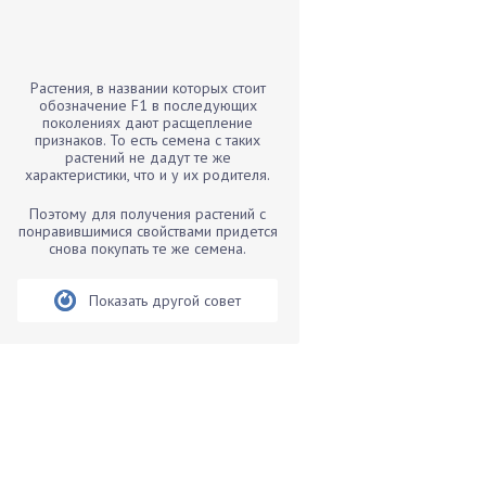
Бамбук
Банан
Барбарис
Растения, в названии которых стоит
Бархатцы
обозначение F1 в последующих
поколениях дают расщепление
Бегония
признаков. То есть семена с таких
растений не дадут те же
Белые грибы
характеристики, что и у их родителя.
Бирючина
Поэтому для получения растений с
Бобовые
понравившимися свойствами придется
снова покупать те же семена.
Боярышнык
Бруннера
Показать другой совет
Брусника
Бузина
Вазоны
Вешенки
Виноград
Вишня