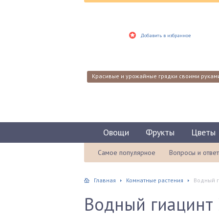
Добавить в избранное
Красивые и урожайные грядки своими рукам
Овощи
Фрукты
Цветы
Самое популярное
Вопросы и отве
Главная
Комнатные растения
Водный г
Водный гиацинт 