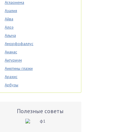
Аглаонема
Азалия
Айва
Алоэ
Алыча
Аморфофаллус
Ананас
Антуриум
Анютины глазки
Арахис
Арбузы
Аспарагус
Астры
Базилик
Полезные советы
Баклажаны
Бальзамин