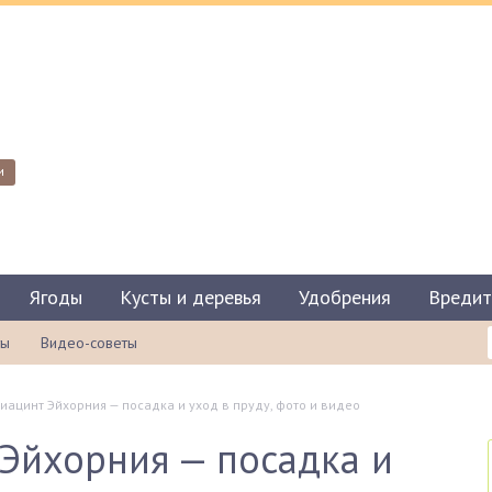
и
Ягоды
Кусты и деревья
Удобрения
Вредит
ты
Видео-советы
иацинт Эйхорния — посадка и уход в пруду, фото и видео
Эйхорния — посадка и