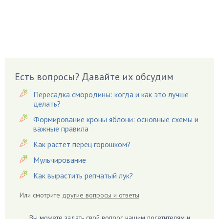
Боярышнык
Бруннера
Брусника
Бузина
Вазоны
Вешенки
Есть вопросы? Давайте их обсудим
Виноград
Пересадка смородины: когда и как это лучше
Вишня
делать?
Вредители
Формирование кроны яблони: основные схемы и
важные правила
Гардения
Гацания
Как растет перец горошком?
Гвоздики
Мульчирование
Георгины
Как вырастить репчатый лук?
Герань
Или смотрите
другие вопросы и ответы
Гиацинт
Гибискус
Вы можете задать свой вопрос нашим посетителям и