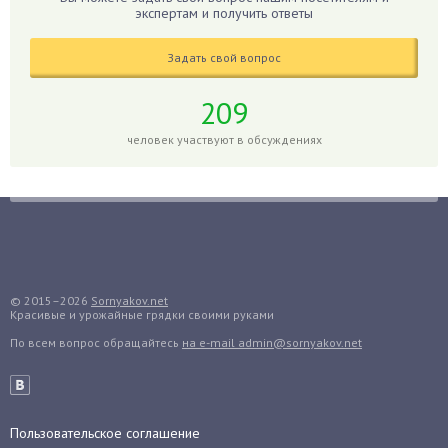
Гиппеаструм
экспертам и получить ответы
Гладиолусы
Задать свой вопрос
Глоксиния
Годжи
209
Голубика
человек участвуют в обсуждениях
Горох
Гортензия
Гранат
Грибы
Груша
Груши
© 2015–2026
Sornyakov.net
Красивые и урожайные грядки своими руками
Грядки
По всем вопрос обращайтесь
на e-mail admin@sornyakov.net
Гуава
Гузмания
Дайкон
Декабрист
Пользовательское соглашение