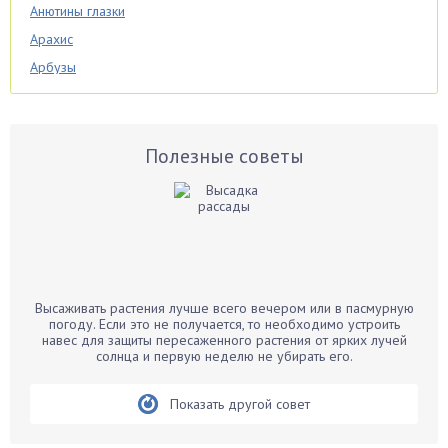
Анютины глазки
Арахис
Арбузы
Аспарагус
Астры
Базилик
Полезные советы
Баклажаны
Бальзамин
Бамбук
Банан
Барбарис
Высаживать растения лучше всего вечером или в пасмурную
Бархатцы
погоду. Если это не получается, то необходимо устроить
навес для защиты пересаженного растения от ярких лучей
Бегония
солнца и первую неделю не убирать его.
Белые грибы
Бирючина
Показать другой совет
Бобовые