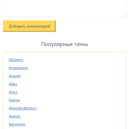
Популярные темы
Абрикос
Аглаонема
Азалия
Айва
Алоэ
Алыча
Аморфофаллус
Ананас
Антуриум