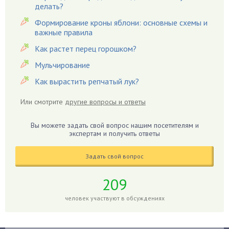
Гацания
делать?
Гвоздики
Формирование кроны яблони: основные схемы и
важные правила
Георгины
Герань
Как растет перец горошком?
Гиацинт
Мульчирование
Гибискус
Как вырастить репчатый лук?
Гиппеаструм
Или смотрите
другие вопросы и ответы
Гладиолусы
Глоксиния
Вы можете задать свой вопрос нашим посетителям и
Годжи
экспертам и получить ответы
Голубика
Задать свой вопрос
Горох
Гортензия
209
Гранат
человек участвуют в обсуждениях
Грибы
Груша