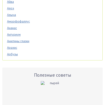
Айва
Алоэ
Алыча
Аморфофаллус
Ананас
Антуриум
Анютины глазки
Арахис
Арбузы
Аспарагус
Астры
Базилик
Полезные советы
Баклажаны
Бальзамин
Бамбук
Банан