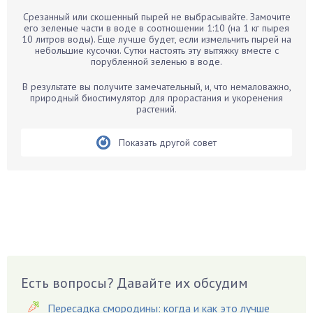
Барбарис
Срезанный или скошенный пырей не выбрасывайте. Замочите
Бархатцы
его зеленые части в воде в соотношении 1:10 (на 1 кг пырея
10 литров воды). Еще лучше будет, если измельчить пырей на
Бегония
небольшие кусочки. Сутки настоять эту вытяжку вместе с
порубленной зеленью в воде.
Белые грибы
Бирючина
В результате вы получите замечательный, и, что немаловажно,
природный биостимулятор для прорастания и укоренения
Бобовые
растений.
Боярышнык
Бруннера
Показать другой совет
Брусника
Бузина
Вазоны
Вешенки
Виноград
Вишня
Вредители
Есть вопросы? Давайте их обсудим
Гардения
Пересадка смородины: когда и как это лучше