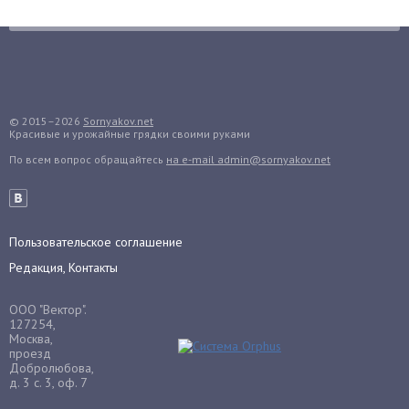
Грибы
Груша
Груши
Грядки
Гуава
© 2015–2026
Sornyakov.net
Красивые и урожайные грядки своими руками
Гузмания
По всем вопрос обращайтесь
на e-mail admin@sornyakov.net
Дайкон
Декабрист
Дельфиниум
Пользовательское соглашение
Дендробиум
Редакция, Контакты
Денежное дерево
Диффенбахия
ООО "Вектор".
Драцена
127254,
Москва,
Дыня
проезд
Добролюбова,
Ежевика
д. 3 с. 3, оф. 7
Ежемалина