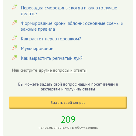
Вредители
Пересадка смородины: когда и как это лучше
Гардения
делать?
Гацания
Формирование кроны яблони: основные схемы и
важные правила
Гвоздики
Как растет перец горошком?
Георгины
Герань
Мульчирование
Гиацинт
Как вырастить репчатый лук?
Гибискус
Или смотрите
другие вопросы и ответы
Гиппеаструм
Гладиолусы
Вы можете задать свой вопрос нашим посетителям и
экспертам и получить ответы
Глоксиния
Годжи
Задать свой вопрос
Голубика
Горох
209
Гортензия
человек участвуют в обсуждениях
Гранат