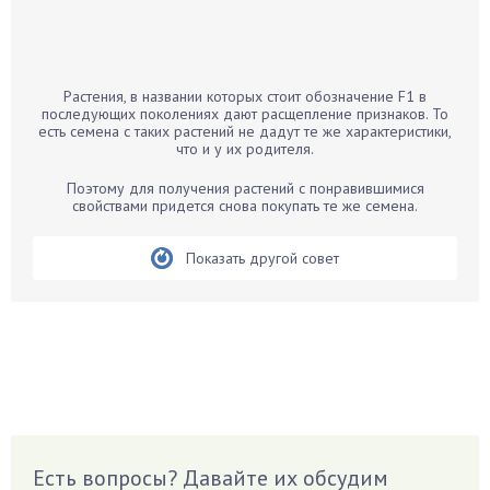
Бамбук
Банан
Барбарис
Растения, в названии которых стоит обозначение F1 в
Бархатцы
последующих поколениях дают расщепление признаков. То
есть семена с таких растений не дадут те же характеристики,
Бегония
что и у их родителя.
Белые грибы
Поэтому для получения растений с понравившимися
Бирючина
свойствами придется снова покупать те же семена.
Бобовые
Показать другой совет
Боярышнык
Бруннера
Брусника
Бузина
Вазоны
Вешенки
Виноград
Есть вопросы? Давайте их обсудим
Вишня