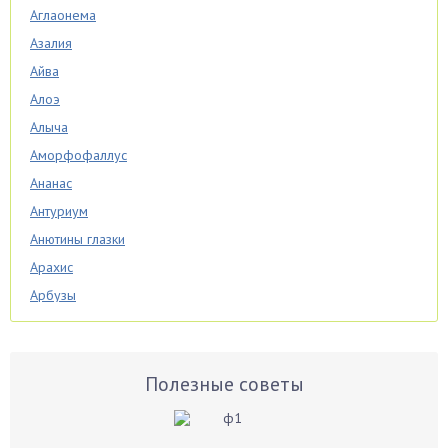
Аглаонема
Азалия
Айва
Алоэ
Алыча
Аморфофаллус
Ананас
Антуриум
Анютины глазки
Арахис
Арбузы
Аспарагус
Астры
Базилик
Полезные советы
Баклажаны
Бальзамин