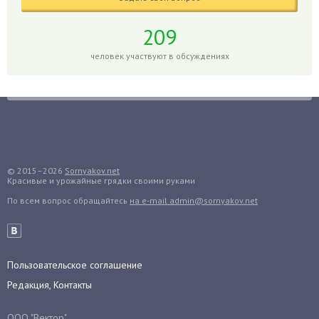
Голубика
Горох
209
Гортензия
человек участвуют в обсуждениях
Гранат
Грибы
Груша
Груши
Грядки
Гуава
© 2015–2026
Sornyakov.net
Красивые и урожайные грядки своими руками
Гузмания
По всем вопрос обращайтесь
на e-mail admin@sornyakov.net
Дайкон
Декабрист
Дельфиниум
Пользовательское соглашение
Дендробиум
Редакция, Контакты
Денежное дерево
Диффенбахия
ООО "Вектор".