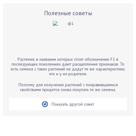
Астры
Базилик
Полезные советы
Баклажаны
Бальзамин
Бамбук
Банан
Барбарис
Растения, в названии которых стоит обозначение F1 в
Бархатцы
последующих поколениях дают расщепление признаков. То
есть семена с таких растений не дадут те же характеристики,
Бегония
что и у их родителя.
Белые грибы
Поэтому для получения растений с понравившимися
Бирючина
свойствами придется снова покупать те же семена.
Бобовые
Показать другой совет
Боярышнык
Бруннера
Брусника
Бузина