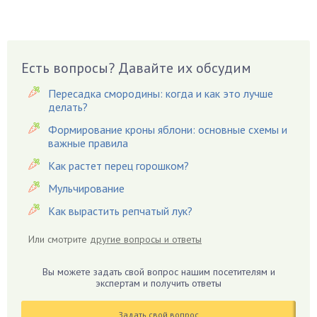
Вазоны
Вешенки
Виноград
Есть вопросы? Давайте их обсудим
Вишня
Вредители
Пересадка смородины: когда и как это лучше
Гардения
делать?
Гацания
Формирование кроны яблони: основные схемы и
важные правила
Гвоздики
Как растет перец горошком?
Георгины
Герань
Мульчирование
Гиацинт
Как вырастить репчатый лук?
Гибискус
Или смотрите
другие вопросы и ответы
Гиппеаструм
Гладиолусы
Вы можете задать свой вопрос нашим посетителям и
экспертам и получить ответы
Глоксиния
Годжи
Задать свой вопрос