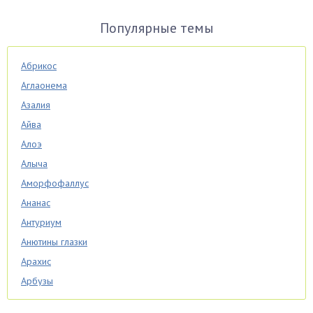
Популярные темы
Абрикос
Аглаонема
Азалия
Айва
Алоэ
Алыча
Аморфофаллус
Ананас
Антуриум
Анютины глазки
Арахис
Арбузы
Аспарагус