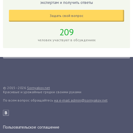
Годжи
экспертам и получить ответы
Голубика
Задать свой вопрос
Горох
Гортензия
209
Гранат
человек участвуют в обсуждениях
Грибы
Груша
Груши
Грядки
Гуава
Гузмания
© 2015–2026
Sornyakov.net
Красивые и урожайные грядки своими руками
Дайкон
По всем вопрос обращайтесь
на e-mail admin@sornyakov.net
Декабрист
Дельфиниум
Дендробиум
Денежное дерево
Пользовательское соглашение