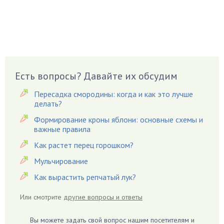
Бузина
Вазоны
Вешенки
Виноград
Вишня
Вредители
Есть вопросы? Давайте их обсудим
Гардения
Пересадка смородины: когда и как это лучше
Гацания
делать?
Гвоздики
Формирование кроны яблони: основные схемы и
важные правила
Георгины
Герань
Как растет перец горошком?
Гиацинт
Мульчирование
Гибискус
Как вырастить репчатый лук?
Гиппеаструм
Или смотрите
другие вопросы и ответы
Гладиолусы
Глоксиния
Вы можете задать свой вопрос нашим посетителям и