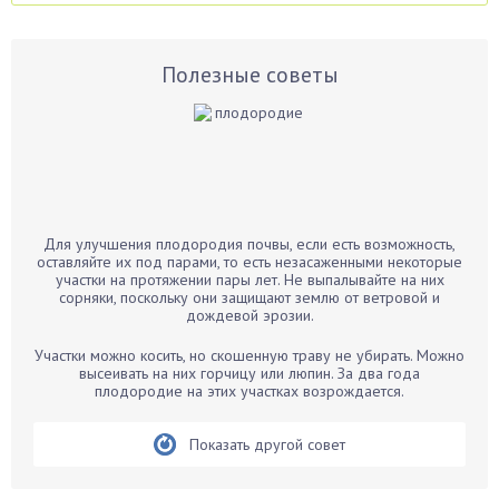
Аспарагус
Астры
Базилик
Полезные советы
Баклажаны
Бальзамин
Бамбук
Банан
Барбарис
Для улучшения плодородия почвы, если есть возможность,
Бархатцы
оставляйте их под парами, то есть незасаженными некоторые
участки на протяжении пары лет. Не выпалывайте на них
Бегония
сорняки, поскольку они защищают землю от ветровой и
дождевой эрозии.
Белые грибы
Бирючина
Участки можно косить, но скошенную траву не убирать. Можно
высеивать на них горчицу или люпин. За два года
Бобовые
плодородие на этих участках возрождается.
Боярышнык
Бруннера
Показать другой совет
Брусника