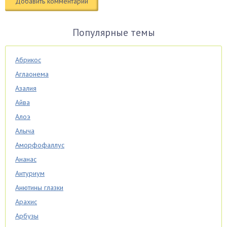
Популярные темы
Абрикос
Аглаонема
Азалия
Айва
Алоэ
Алыча
Аморфофаллус
Ананас
Антуриум
Анютины глазки
Арахис
Арбузы