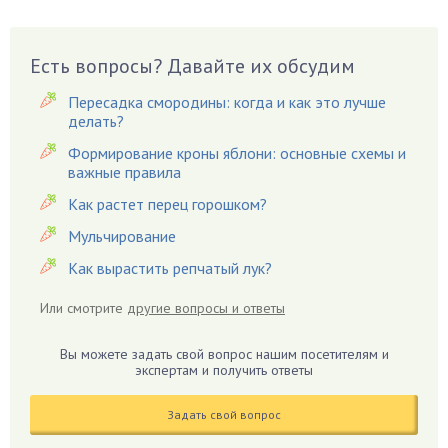
Вазоны
Вешенки
Есть вопросы? Давайте их обсудим
Виноград
Вишня
Пересадка смородины: когда и как это лучше
делать?
Вредители
Формирование кроны яблони: основные схемы и
Гардения
важные правила
Гацания
Как растет перец горошком?
Гвоздики
Мульчирование
Георгины
Как вырастить репчатый лук?
Герань
Гиацинт
Или смотрите
другие вопросы и ответы
Гибискус
Гиппеаструм
Вы можете задать свой вопрос нашим посетителям и
экспертам и получить ответы
Гладиолусы
Глоксиния
Задать свой вопрос
Годжи