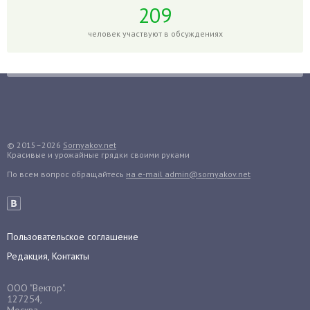
209
Голубика
Горох
человек участвуют в обсуждениях
Гортензия
Гранат
Грибы
Груша
Груши
© 2015–2026
Sornyakov.net
Грядки
Красивые и урожайные грядки своими руками
Гуава
По всем вопрос обращайтесь
на e-mail admin@sornyakov.net
Гузмания
Дайкон
Декабрист
Пользовательское соглашение
Дельфиниум
Редакция, Контакты
Дендробиум
Денежное дерево
ООО "Вектор".
127254,
Диффенбахия