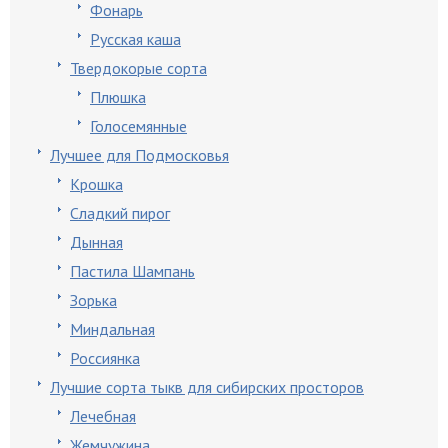
Фонарь
Русская каша
Твердокорые сорта
Плюшка
Голосемянные
Лучшее для Подмосковья
Крошка
Сладкий пирог
Дынная
Пастила Шампань
Зорька
Миндальная
Россиянка
Лучшие сорта тыкв для сибирских просторов
Лечебная
Жемчужина