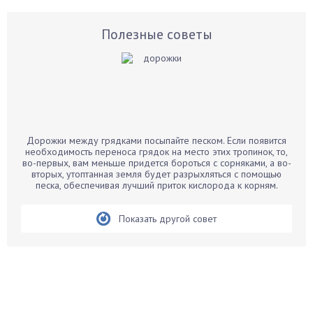
Астры
Базилик
Полезные советы
Баклажаны
Бальзамин
Бамбук
Банан
Барбарис
Дорожки между грядками посыпайте песком. Если появится
Бархатцы
необходимость переноса грядок на место этих тропинок, то,
во-первых, вам меньше придется бороться с сорняками, а во-
Бегония
вторых, утоптанная земля будет разрыхляться с помощью
песка, обеспечивая лучший приток кислорода к корням.
Белые грибы
Бирючина
Показать другой совет
Бобовые
Боярышнык
Бруннера
Брусника
Бузина