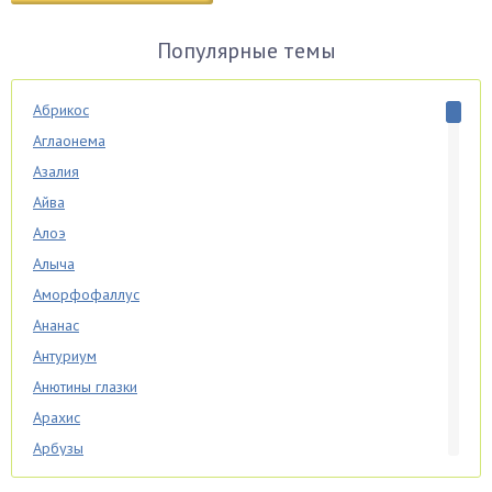
Популярные темы
Абрикос
Аглаонема
Азалия
Айва
Алоэ
Алыча
Аморфофаллус
Ананас
Антуриум
Анютины глазки
Арахис
Арбузы
Аспарагус