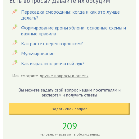
Есть вопросы? Давайте их обсудим
Гардения
Пересадка смородины: когда и как это лучше
Гацания
делать?
Гвоздики
Формирование кроны яблони: основные схемы и
важные правила
Георгины
Герань
Как растет перец горошком?
Гиацинт
Мульчирование
Гибискус
Как вырастить репчатый лук?
Гиппеаструм
Или смотрите
другие вопросы и ответы
Гладиолусы
Глоксиния
Вы можете задать свой вопрос нашим посетителям и
Годжи
экспертам и получить ответы
Голубика
Задать свой вопрос
Горох
Гортензия
209
Гранат
человек участвуют в обсуждениях
Грибы