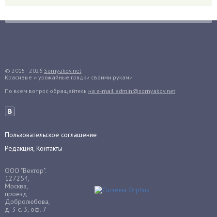
Груша
Груши
Грядки
Гуава
Гузмания
© 2015–2026
Sornyakov.net
Красивые и урожайные грядки своими руками
Дайкон
По всем вопрос обращайтесь
на e-mail admin@sornyakov.net
Декабрист
Дельфиниум
Дендробиум
Денежное дерево
Пользовательское соглашение
Диффенбахия
Редакция, Контакты
Драцена
ООО "Вектор".
Дыня
127254,
Москва,
Ежевика
проезд
Добролюбова,
Ежемалина
д. 3 с. 3, оф. 7
Ель