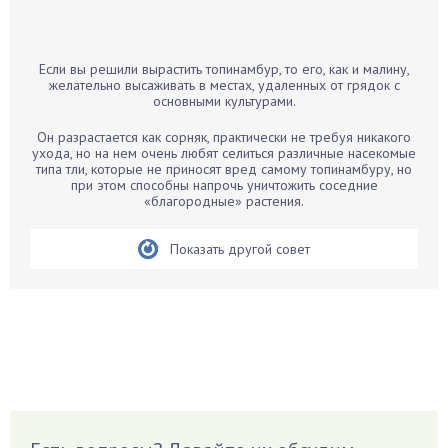
Банан
Барбарис
Если вы решили вырастить топинамбур, то его, как и малину,
Бархатцы
желательно высаживать в местах, удаленных от грядок с
основными культурами.
Бегония
Белые грибы
Он разрастается как сорняк, практически не требуя никакого
ухода, но на нем очень любят селиться различные насекомые
Бирючина
типа тли, которые не приносят вред самому топинамбуру, но
при этом способны напрочь уничтожить соседние
Бобовые
«благородные» растения.
Боярышнык
Бруннера
Показать другой совет
Брусника
Бузина
Вазоны
Вешенки
Виноград
Вишня
Вредители