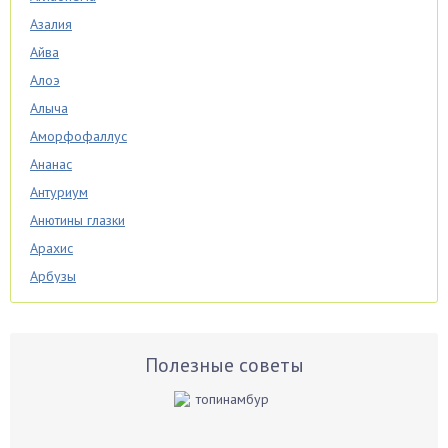
Азалия
Айва
Алоэ
Алыча
Аморфофаллус
Ананас
Антуриум
Анютины глазки
Арахис
Арбузы
Аспарагус
Астры
Базилик
Полезные советы
Баклажаны
Бальзамин
Бамбук