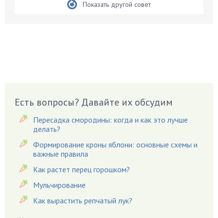
Бирючина
Показать другой совет
Бобовые
Боярышнык
Бруннера
Брусника
Бузина
Вазоны
Вешенки
Есть вопросы? Давайте их обсудим
Виноград
Пересадка смородины: когда и как это лучше
Вишня
делать?
Вредители
Формирование кроны яблони: основные схемы и
важные правила
Гардения
Гацания
Как растет перец горошком?
Гвоздики
Мульчирование
Георгины
Как вырастить репчатый лук?
Герань