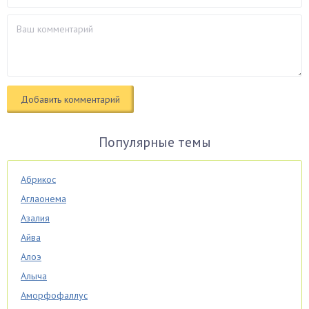
Популярные темы
Абрикос
Аглаонема
Азалия
Айва
Алоэ
Алыча
Аморфофаллус