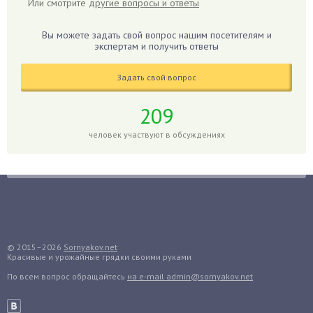
Или смотрите
другие вопросы и ответы
Гиацинт
Гибискус
Вы можете задать свой вопрос нашим посетителям и
Гиппеаструм
экспертам и получить ответы
Гладиолусы
Задать свой вопрос
Глоксиния
Годжи
209
Голубика
человек участвуют в обсуждениях
Горох
Гортензия
Гранат
Грибы
Груша
Груши
© 2015–2026
Sornyakov.net
Красивые и урожайные грядки своими руками
Грядки
По всем вопрос обращайтесь
на e-mail admin@sornyakov.net
Гуава
Гузмания