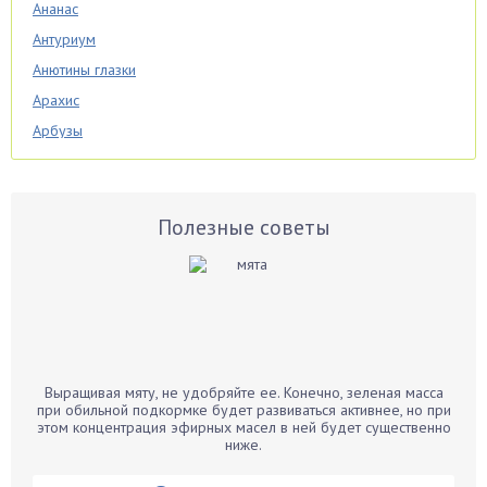
Ананас
Антуриум
Анютины глазки
Арахис
Арбузы
Аспарагус
Астры
Базилик
Полезные советы
Баклажаны
Бальзамин
Бамбук
Банан
Барбарис
Выращивая мяту, не удобряйте ее. Конечно, зеленая масса
Бархатцы
при обильной подкормке будет развиваться активнее, но при
этом концентрация эфирных масел в ней будет существенно
Бегония
ниже.
Белые грибы