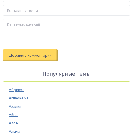
Популярные темы
Абрикос
Аглаонема
Азалия
Айва
Алоэ
Алыча