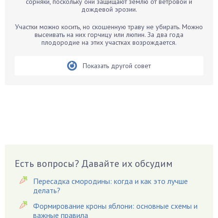
сорняки, поскольку они защищают землю от ветровой и
дождевой эрозии.
Белые грибы
Бирючина
Участки можно косить, но скошенную траву не убирать. Можно
высеивать на них горчицу или люпин. За два года
Бобовые
плодородие на этих участках возрождается.
Боярышнык
Бруннера
Показать другой совет
Брусника
Бузина
Вазоны
Вешенки
Виноград
Вишня
Вредители
Есть вопросы? Давайте их обсудим
Гардения
Пересадка смородины: когда и как это лучше
Гацания
делать?
Гвоздики
Формирование кроны яблони: основные схемы и
важные правила
Георгины