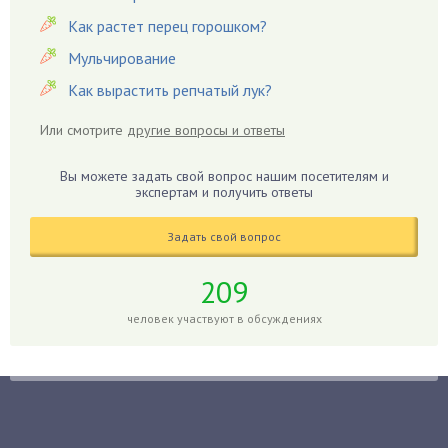
Герань
Как растет перец горошком?
Гиацинт
Мульчирование
Гибискус
Как вырастить репчатый лук?
Гиппеаструм
Или смотрите
другие вопросы и ответы
Гладиолусы
Глоксиния
Вы можете задать свой вопрос нашим посетителям и
Годжи
экспертам и получить ответы
Голубика
Задать свой вопрос
Горох
Гортензия
209
Гранат
человек участвуют в обсуждениях
Грибы
Груша
Груши
Грядки
Гуава