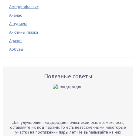
Аморфофаллус
Ананас
Антуриум
Анютины глазки
Арахис
Арбузы
Аспарагус
Астры
Базилик
Полезные советы
Баклажаны
Бальзамин
Бамбук
Банан
Барбарис
Для улучшения плодородия почвы, если есть возможность,
Бархатцы
оставляйте их под парами, то есть незасаженными некоторые
участки на протяжении пары лет. Не выпалывайте на них
Бегония