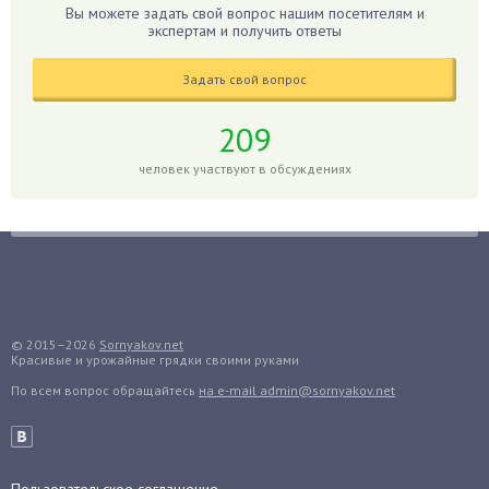
Гладиолусы
Вы можете задать свой вопрос нашим посетителям и
экспертам и получить ответы
Глоксиния
Годжи
Задать свой вопрос
Голубика
Горох
209
Гортензия
человек участвуют в обсуждениях
Гранат
Грибы
Груша
Груши
Грядки
Гуава
© 2015–2026
Sornyakov.net
Красивые и урожайные грядки своими руками
Гузмания
По всем вопрос обращайтесь
на e-mail admin@sornyakov.net
Дайкон
Декабрист
Дельфиниум