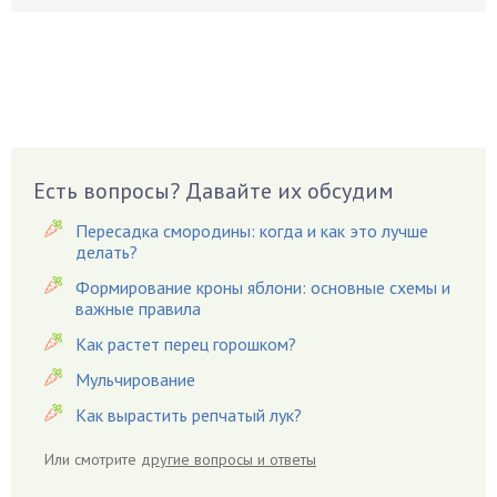
Бруннера
Брусника
Бузина
Вазоны
Вешенки
Виноград
Есть вопросы? Давайте их обсудим
Вишня
Вредители
Пересадка смородины: когда и как это лучше
Гардения
делать?
Гацания
Формирование кроны яблони: основные схемы и
важные правила
Гвоздики
Как растет перец горошком?
Георгины
Герань
Мульчирование
Гиацинт
Как вырастить репчатый лук?
Гибискус
Или смотрите
другие вопросы и ответы
Гиппеаструм