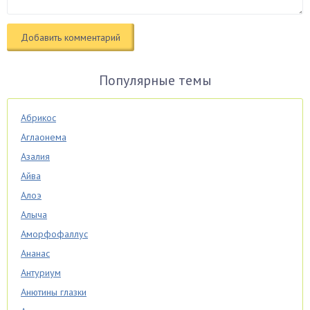
Популярные темы
Абрикос
Аглаонема
Азалия
Айва
Алоэ
Алыча
Аморфофаллус
Ананас
Антуриум
Анютины глазки