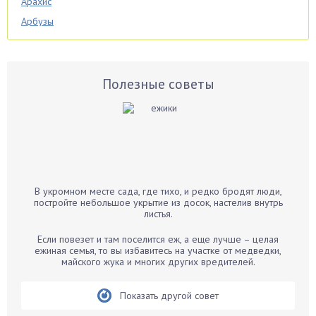
Арахис
Арбузы
Аспарагус
Астры
Базилик
Полезные советы
Баклажаны
Бальзамин
Бамбук
Банан
Барбарис
В укромном месте сада, где тихо, и редко бродят люди,
Бархатцы
постройте небольшое укрытие из досок, настелив внутрь
листья.
Бегония
Белые грибы
Если повезет и там поселится еж, а еще лучше – целая
ежиная семья, то вы избавитесь на участке от медведки,
Бирючина
майского жука и многих других вредителей.
Бобовые
Показать другой совет
Боярышнык