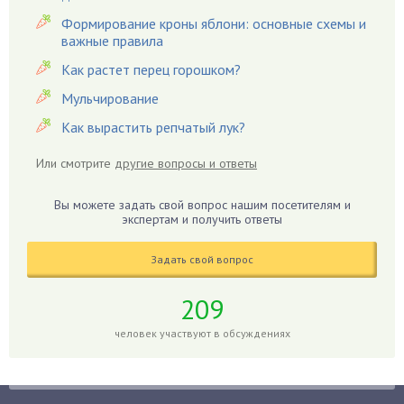
Гацания
Формирование кроны яблони: основные схемы и
важные правила
Гвоздики
Как растет перец горошком?
Георгины
Герань
Мульчирование
Гиацинт
Как вырастить репчатый лук?
Гибискус
Или смотрите
другие вопросы и ответы
Гиппеаструм
Гладиолусы
Вы можете задать свой вопрос нашим посетителям и
экспертам и получить ответы
Глоксиния
Годжи
Задать свой вопрос
Голубика
Горох
209
Гортензия
человек участвуют в обсуждениях
Гранат
Грибы
Груша