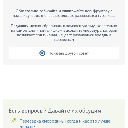
Барбарис
Обязательно собирайте и уничтожайте всю фруктовую
Бархатцы
падалицу, ведь в опавших плодах развиваются гусеницы.
Бегония
Падалицу можно сбрасывать в компостную яму, желательно
Белые грибы
на самое дно – там слишком высокая температура, которая
возникает при гниении, не даст развиваться вредным
Бирючина
насекомым
Бобовые
Показать другой совет
Боярышнык
Бруннера
Брусника
Бузина
Вазоны
Вешенки
Виноград
Есть вопросы? Давайте их обсудим
Вишня
Вредители
Пересадка смородины: когда и как это лучше
Гардения
делать?