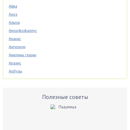
Айва
Алоэ
Алыча
Аморфофаллус
Ананас
Антуриум
Анютины глазки
Арахис
Арбузы
Аспарагус
Астры
Базилик
Полезные советы
Баклажаны
Бальзамин
Бамбук
Банан