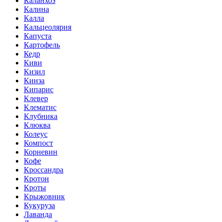
Каланхоэ
Калина
Калла
Кальцеолярия
Капуста
Картофель
Кедр
Киви
Кизил
Кинза
Кипарис
Клевер
Клематис
Клубника
Клюква
Колеус
Компост
Корневин
Кофе
Кроссандра
Кротон
Кроты
Крыжовник
Кукуруза
Лаванда