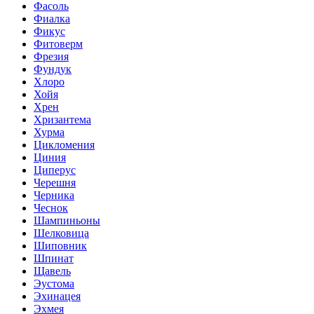
Фасоль
Фиалка
Фикус
Фитоверм
Фрезия
Фундук
Хлоро
Хойя
Хрен
Хризантема
Хурма
Цикломения
Циния
Циперус
Черешня
Черника
Чеснок
Шампиньоны
Шелковица
Шиповник
Шпинат
Щавель
Эустома
Эхинацея
Эхмея