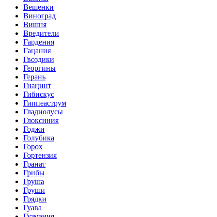
Вешенки
Виноград
Вишня
Вредители
Гардения
Гацания
Гвоздики
Георгины
Герань
Гиацинт
Гибискус
Гиппеаструм
Гладиолусы
Глоксиния
Годжи
Голубика
Горох
Гортензия
Гранат
Грибы
Груша
Груши
Грядки
Гуава
Гузмания