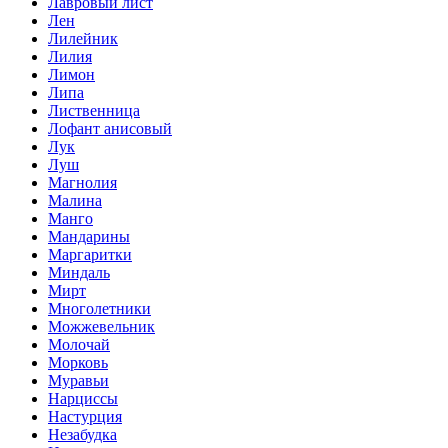
Лавровый лист
Лен
Лилейник
Лилия
Лимон
Липа
Лиственница
Лофант анисовый
Лук
Луш
Магнолия
Малина
Манго
Мандарины
Маргаритки
Миндаль
Мирт
Многолетники
Можжевельник
Молочай
Морковь
Муравьи
Нарциссы
Настурция
Незабудка