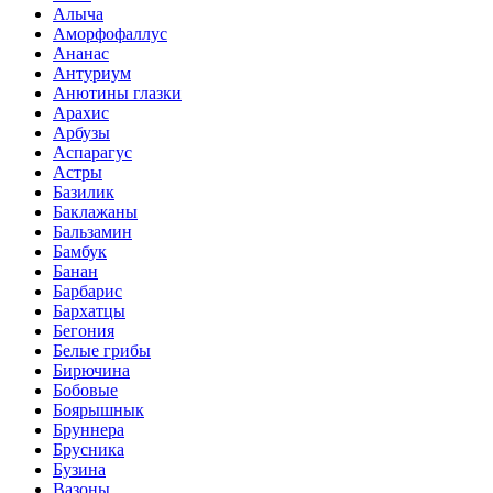
Алыча
Аморфофаллус
Ананас
Антуриум
Анютины глазки
Арахис
Арбузы
Аспарагус
Астры
Базилик
Баклажаны
Бальзамин
Бамбук
Банан
Барбарис
Бархатцы
Бегония
Белые грибы
Бирючина
Бобовые
Боярышнык
Бруннера
Брусника
Бузина
Вазоны