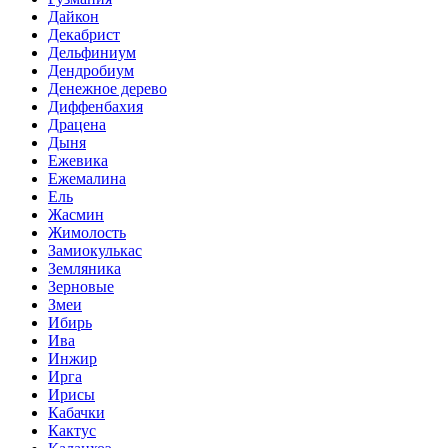
Дайкон
Декабрист
Дельфиниум
Дендробиум
Денежное дерево
Диффенбахия
Драцена
Дыня
Ежевика
Ежемалина
Ель
Жасмин
Жимолость
Замиокулькас
Земляника
Зерновые
Змеи
Ибирь
Ива
Инжир
Ирга
Ирисы
Кабачки
Кактус