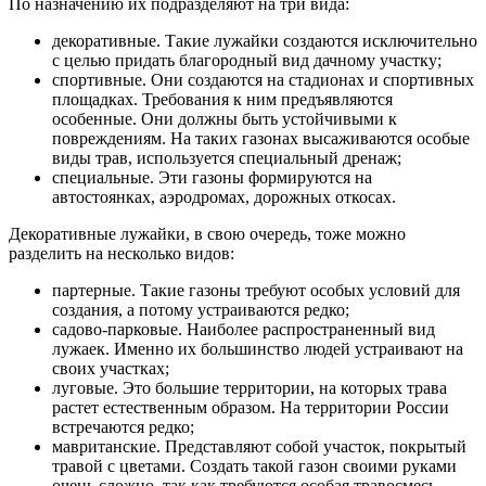
По назначению их подразделяют на три вида:
декоративные. Такие лужайки создаются исключительно
с целью придать благородный вид дачному участку;
спортивные. Они создаются на стадионах и спортивных
площадках. Требования к ним предъявляются
особенные. Они должны быть устойчивыми к
повреждениям. На таких газонах высаживаются особые
виды трав, используется специальный дренаж;
специальные. Эти газоны формируются на
автостоянках, аэродромах, дорожных откосах.
Декоративные лужайки, в свою очередь, тоже можно
разделить на несколько видов:
партерные. Такие газоны требуют особых условий для
создания, а потому устраиваются редко;
садово-парковые. Наиболее распространенный вид
лужаек. Именно их большинство людей устраивают на
своих участках;
луговые. Это большие территории, на которых трава
растет естественным образом. На территории России
встречаются редко;
мавританские. Представляют собой участок, покрытый
травой с цветами. Создать такой газон своими руками
очень сложно, так как требуются особая травосмесь,