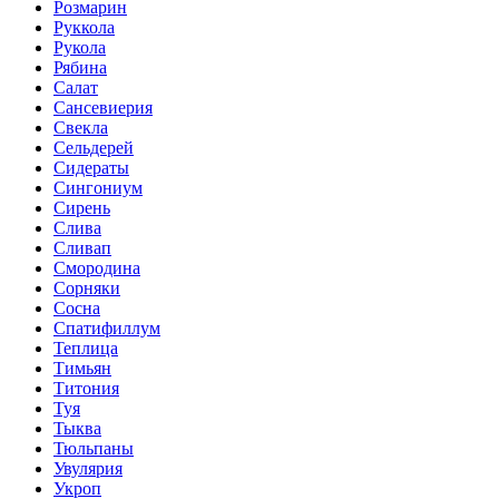
Розмарин
Руккола
Рукола
Рябина
Салат
Сансевиерия
Свекла
Сельдерей
Сидераты
Сингониум
Сирень
Слива
Сливап
Смородина
Сорняки
Сосна
Спатифиллум
Теплица
Тимьян
Титония
Туя
Тыква
Тюльпаны
Увулярия
Укроп