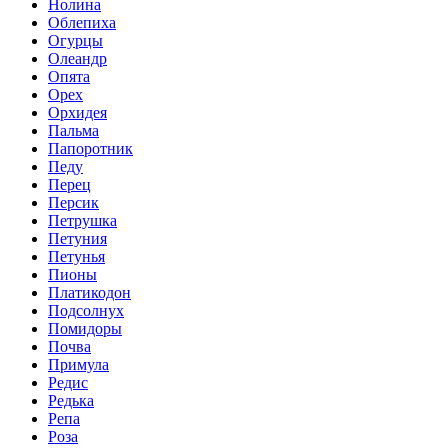
Нолина
Облепиха
Огурцы
Олеандр
Опята
Орех
Орхидея
Пальма
Папоротник
Педу
Перец
Персик
Петрушка
Петуния
Петунья
Пионы
Платикодон
Подсолнух
Помидоры
Почва
Примула
Редис
Редька
Репа
Роза