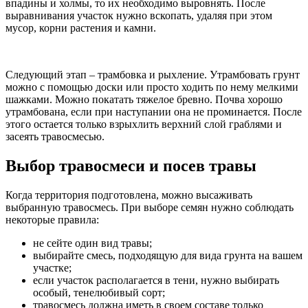
впадины и холмы, то их необходимо выровнять. После
выравнивания участок нужно вскопать, удаляя при этом
мусор, корни растения и камни.
Следующий этап – трамбовка и рыхление. Утрамбовать грунт
можно с помощью доски или просто ходить по нему мелкими
шажками. Можно покатать тяжелое бревно. Почва хорошо
утрамбована, если при наступании она не проминается. После
этого остается только взрыхлить верхний слой граблями и
засеять травосмесью.
Выбор травосмеси и посев травы
Когда территория подготовлена, можно высаживать
выбранную травосмесь. При выборе семян нужно соблюдать
некоторые правила:
не сейте один вид травы;
выбирайте смесь, подходящую для вида грунта на вашем
участке;
если участок располагается в тени, нужно выбирать
особый, тенелюбивый сорт;
травосмесь должна иметь в своем составе только