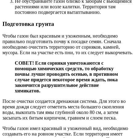
Не обустраивайте газон близко к заборам с вьющимися
растениями или возле калитки. Территория там
постоянно подвергается вытаптыванию.
Подготовка грунта
Чтобы газон был красивым и ухоженным, необходимо
правильно подготовить почву к посадке семян. Сначала
необходимо очистить территорию от сорняков, камней,
мусора. Если на участке есть пни, то их следует выкорчевать.
СОВЕТ! Если сорняки уничтожаются с
помощью химических средств, то обработку
почвы лучше проводить осенью, в противном
случае придется некоторое время ждать, пока
закончится разрушительное действие
химикатов.
После очистки создается дренажная система. Для этого во
время дождя следует отметить места большего скопления
воды, выкопать там ямы глубиной около 80 см, а затем
засыпать их битым кирпичом, гравием и слоем песка.
Чтобы газон имел красивый и ухоженный вид, необходимо
создавать его на ровном участке. Если территория имеет