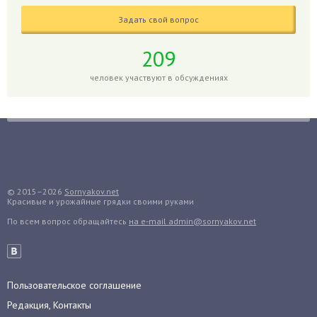
Гладиолусы
Задать свой вопрос
Глоксиния
Годжи
209
Голубика
человек участвуют в обсуждениях
Горох
Гортензия
Гранат
Грибы
Груша
Груши
© 2015–2026
Sornyakov.net
Красивые и урожайные грядки своими руками
Грядки
По всем вопрос обращайтесь
на e-mail admin@sornyakov.net
Гуава
Гузмания
Дайкон
Декабрист
Пользовательское соглашение
Дельфиниум
Редакция, Контакты