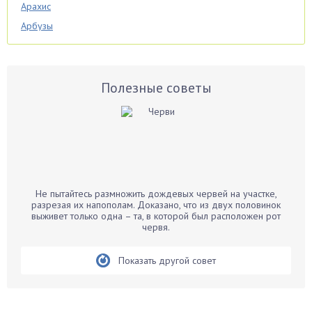
Арахис
Арбузы
Аспарагус
Астры
Базилик
Полезные советы
Баклажаны
Бальзамин
Бамбук
Банан
Барбарис
Не пытайтесь размножить дождевых червей на участке,
Бархатцы
разрезая их напополам. Доказано, что из двух половинок
выживет только одна – та, в которой был расположен рот
Бегония
червя.
Белые грибы
Бирючина
Показать другой совет
Бобовые
Боярышнык