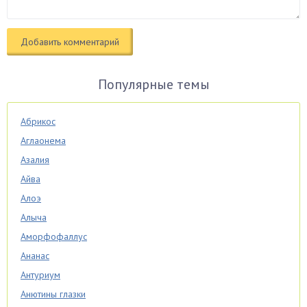
Популярные темы
Абрикос
Аглаонема
Азалия
Айва
Алоэ
Алыча
Аморфофаллус
Ананас
Антуриум
Анютины глазки