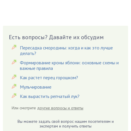
Бруннера
Брусника
Бузина
Вазоны
Вешенки
Есть вопросы? Давайте их обсудим
Виноград
Пересадка смородины: когда и как это лучше
Вишня
делать?
Вредители
Формирование кроны яблони: основные схемы и
важные правила
Гардения
Гацания
Как растет перец горошком?
Гвоздики
Мульчирование
Георгины
Как вырастить репчатый лук?
Герань
Или смотрите
другие вопросы и ответы
Гиацинт
Гибискус
Вы можете задать свой вопрос нашим посетителям и
Гиппеаструм
экспертам и получить ответы