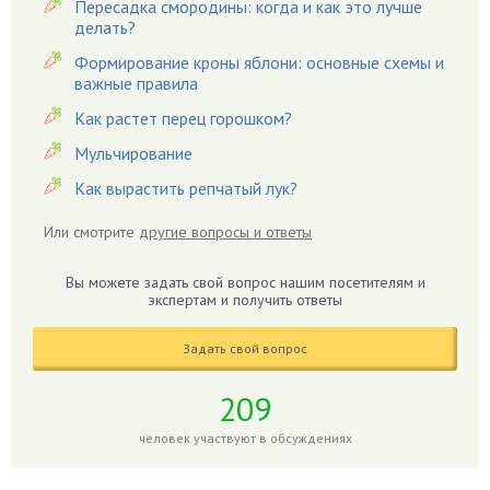
Пересадка смородины: когда и как это лучше
Гардения
делать?
Гацания
Формирование кроны яблони: основные схемы и
важные правила
Гвоздики
Как растет перец горошком?
Георгины
Герань
Мульчирование
Гиацинт
Как вырастить репчатый лук?
Гибискус
Или смотрите
другие вопросы и ответы
Гиппеаструм
Гладиолусы
Вы можете задать свой вопрос нашим посетителям и
экспертам и получить ответы
Глоксиния
Годжи
Задать свой вопрос
Голубика
Горох
209
Гортензия
человек участвуют в обсуждениях
Гранат
Грибы