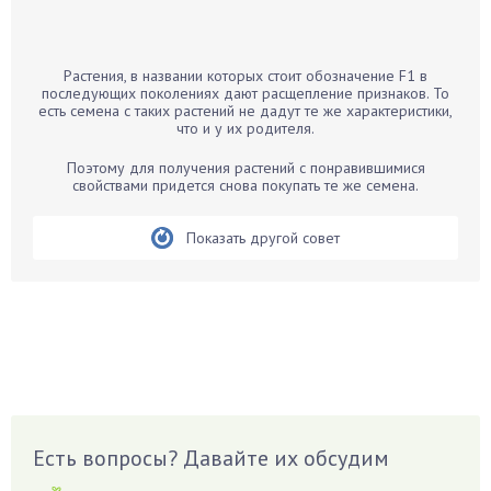
Банан
Барбарис
Растения, в названии которых стоит обозначение F1 в
Бархатцы
последующих поколениях дают расщепление признаков. То
есть семена с таких растений не дадут те же характеристики,
Бегония
что и у их родителя.
Белые грибы
Поэтому для получения растений с понравившимися
Бирючина
свойствами придется снова покупать те же семена.
Бобовые
Показать другой совет
Боярышнык
Бруннера
Брусника
Бузина
Вазоны
Вешенки
Виноград
Есть вопросы? Давайте их обсудим
Вишня
Вредители