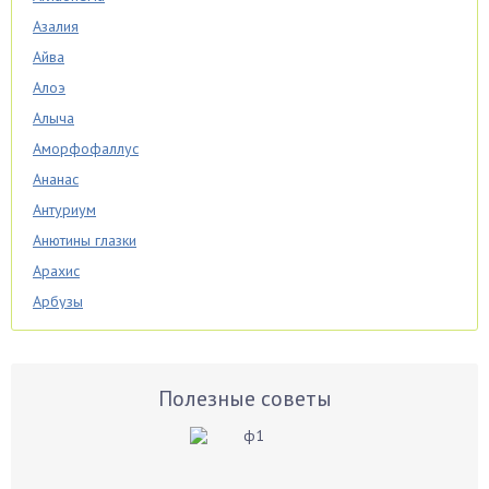
Азалия
Айва
Алоэ
Алыча
Аморфофаллус
Ананас
Антуриум
Анютины глазки
Арахис
Арбузы
Аспарагус
Астры
Базилик
Полезные советы
Баклажаны
Бальзамин
Бамбук