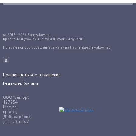
Груша
Груши
Грядки
Гуава
© 2015–2026
Sornyakov.net
Красивые и урожайные грядки своими руками
Гузмания
По всем вопрос обращайтесь
на e-mail admin@sornyakov.net
Дайкон
Декабрист
Дельфиниум
Пользовательское соглашение
Дендробиум
Редакция, Контакты
Денежное дерево
Диффенбахия
ООО "Вектор".
Драцена
127254,
Москва,
Дыня
проезд
Добролюбова,
Ежевика
д. 3 с. 3, оф. 7
Ежемалина
Ель