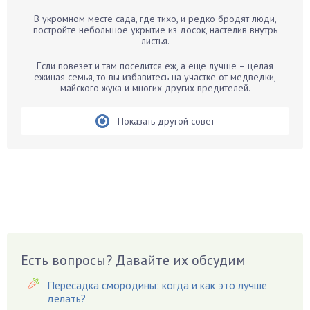
Барбарис
В укромном месте сада, где тихо, и редко бродят люди,
Бархатцы
постройте небольшое укрытие из досок, настелив внутрь
листья.
Бегония
Белые грибы
Если повезет и там поселится еж, а еще лучше – целая
ежиная семья, то вы избавитесь на участке от медведки,
Бирючина
майского жука и многих других вредителей.
Бобовые
Показать другой совет
Боярышнык
Бруннера
Брусника
Бузина
Вазоны
Вешенки
Виноград
Есть вопросы? Давайте их обсудим
Вишня
Вредители
Пересадка смородины: когда и как это лучше
Гардения
делать?