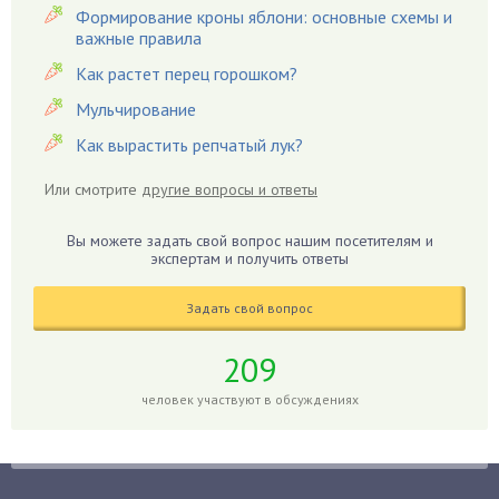
Гацания
Формирование кроны яблони: основные схемы и
важные правила
Гвоздики
Как растет перец горошком?
Георгины
Герань
Мульчирование
Гиацинт
Как вырастить репчатый лук?
Гибискус
Или смотрите
другие вопросы и ответы
Гиппеаструм
Гладиолусы
Вы можете задать свой вопрос нашим посетителям и
экспертам и получить ответы
Глоксиния
Годжи
Задать свой вопрос
Голубика
Горох
209
Гортензия
человек участвуют в обсуждениях
Гранат
Грибы
Груша