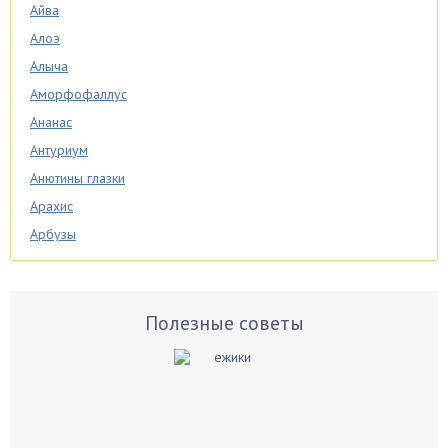
Айва
Алоэ
Алыча
Аморфофаллус
Ананас
Антуриум
Анютины глазки
Арахис
Арбузы
Аспарагус
Астры
Базилик
Полезные советы
Баклажаны
Бальзамин
Бамбук
Банан