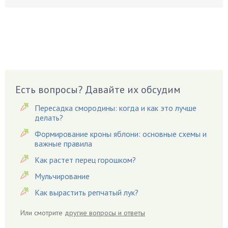
Бобовые
Боярышнык
Бруннера
Брусника
Бузина
Вазоны
Вешенки
Есть вопросы? Давайте их обсудим
Виноград
Пересадка смородины: когда и как это лучше
Вишня
делать?
Вредители
Формирование кроны яблони: основные схемы и
важные правила
Гардения
Гацания
Как растет перец горошком?
Гвоздики
Мульчирование
Георгины
Как вырастить репчатый лук?
Герань
Или смотрите
другие вопросы и ответы
Гиацинт