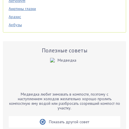
Антуриум
Анютины глазки
Арахис
Арбузы
Аспарагус
Астры
Базилик
Полезные советы
Баклажаны
Бальзамин
Бамбук
Банан
Барбарис
Медведка любит зимовать в компосте, поэтому с
Бархатцы
наступлением холодов желательно хорошо пролить
компостную яму водой или разбросать созревший компост по
Бегония
участку.
Белые грибы
Бирючина
Показать другой совет