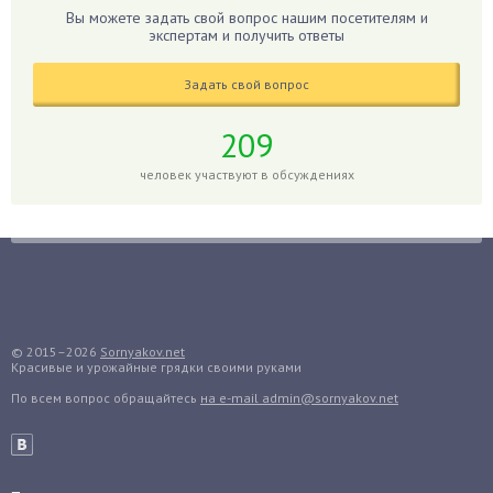
Гибискус
Вы можете задать свой вопрос нашим посетителям и
Гиппеаструм
экспертам и получить ответы
Гладиолусы
Задать свой вопрос
Глоксиния
Годжи
209
Голубика
человек участвуют в обсуждениях
Горох
Гортензия
Гранат
Грибы
Груша
Груши
© 2015–2026
Sornyakov.net
Красивые и урожайные грядки своими руками
Грядки
По всем вопрос обращайтесь
на e-mail admin@sornyakov.net
Гуава
Гузмания
Дайкон