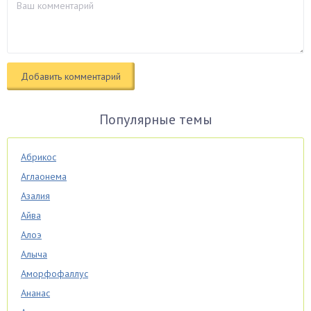
Популярные темы
Абрикос
Аглаонема
Азалия
Айва
Алоэ
Алыча
Аморфофаллус
Ананас