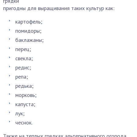
грядки
пригодны для выращивания таких культур как:
картофель;
помидоры;
баклажаны;
перец;
свекла;
редис;
репа;
редька;
морковь;
капуста;
лук;
чеснок.
Также на теплых грядках альтернативного огорода