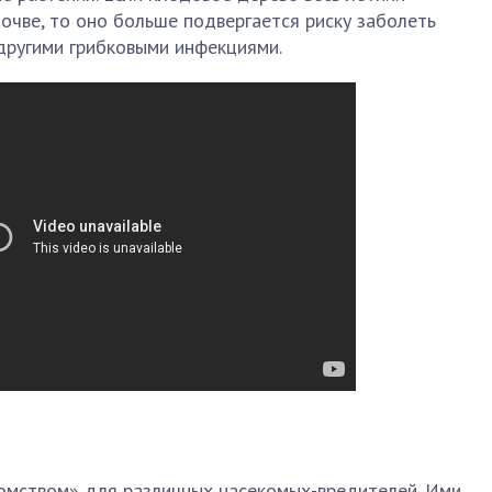
очве, то оно больше подвергается риску заболеть
другими грибковыми инфекциями.
омством» для различных насекомых-вредителей. Ими