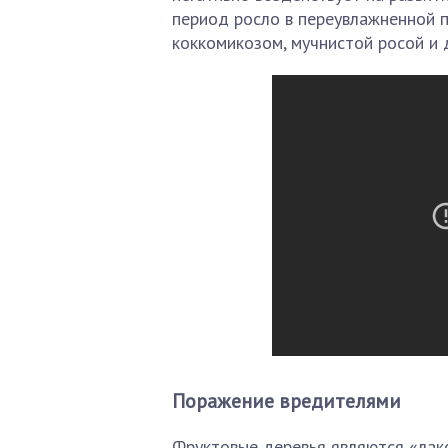
период росло в переувлажненной п
коккомикозом, мучнистой росой и 
Поражение вредителями
Фруктовые деревья являются «лак