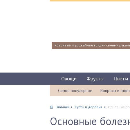
Красивые и урожайные грядки своими рукам
Овощи
Фрукты
Цветы
Самое популярное
Вопросы и отве
Главная
Кусты и деревья
Основные бо
Основные болез