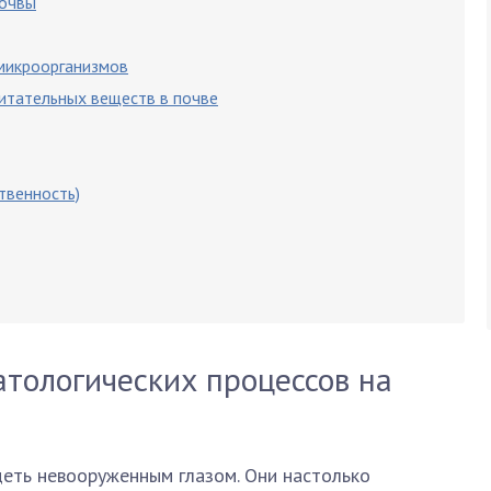
почвы
микроорганизмов
итательных веществ в почве
твенность)
тологических процессов на
деть невооруженным глазом. Они настолько