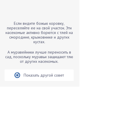
Бамбук
Банан
Барбарис
Если видите божью коровку,
Бархатцы
переселяйте ее на свой участок. Эти
насекомые активно борются с тлей на
Бегония
смородине, крыжовнике и других
кустах.
Белые грибы
Бирючина
А муравейники лучше переносить в
сад, поскольку муравьи защищают тлю
Бобовые
от других насекомых.
Боярышнык
Бруннера
Показать другой совет
Брусника
Бузина
Вазоны
Вешенки
Виноград
Вишня