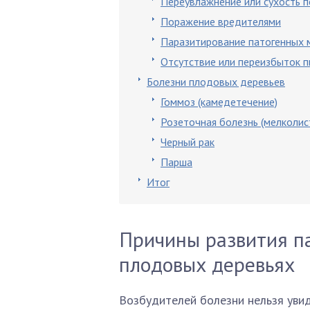
Переувлажнение или сухость 
Поражение вредителями
Паразитирование патогенных 
Отсутствие или переизбыток п
Болезни плодовых деревьев
Гоммоз (камедетечение)
Розеточная болезнь (мелколис
Черный рак
Парша
Итог
Причины развития па
плодовых деревьях
Возбудителей болезни нельзя уви