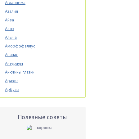
Аглаонема
Азалия
Айва
Алоэ
Алыча
Аморфофаллус
Ананас
Антуриум
Анютины глазки
Арахис
Арбузы
Аспарагус
Астры
Базилик
Полезные советы
Баклажаны
Бальзамин