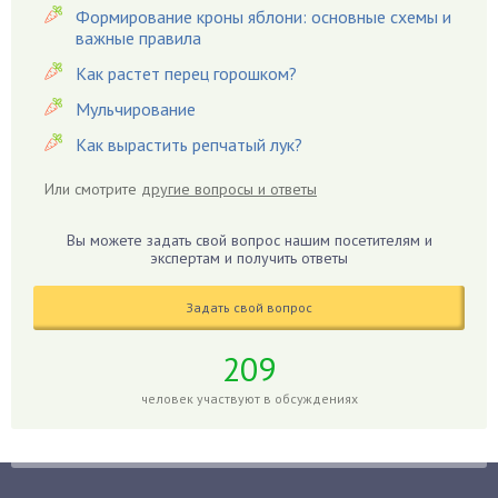
Формирование кроны яблони: основные схемы и
Гацания
важные правила
Гвоздики
Как растет перец горошком?
Георгины
Мульчирование
Герань
Как вырастить репчатый лук?
Гиацинт
Гибискус
Или смотрите
другие вопросы и ответы
Гиппеаструм
Вы можете задать свой вопрос нашим посетителям и
Гладиолусы
экспертам и получить ответы
Глоксиния
Годжи
Задать свой вопрос
Голубика
209
Горох
человек участвуют в обсуждениях
Гортензия
Гранат
Грибы
Груша