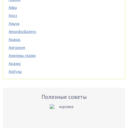
Айва
Алоэ
Алыча
Аморфофаллус
Ананас
Антуриум
Анютины глазки
Арахис
Арбузы
Аспарагус
Астры
Базилик
Полезные советы
Баклажаны
Бальзамин
Бамбук
Банан