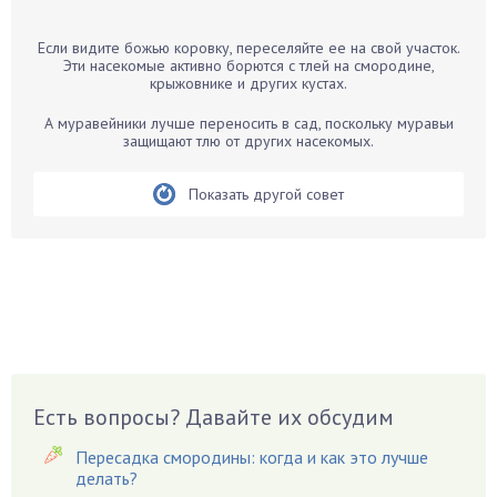
Барбарис
Если видите божью коровку, переселяйте ее на свой участок.
Бархатцы
Эти насекомые активно борются с тлей на смородине,
крыжовнике и других кустах.
Бегония
Белые грибы
А муравейники лучше переносить в сад, поскольку муравьи
защищают тлю от других насекомых.
Бирючина
Бобовые
Показать другой совет
Боярышнык
Бруннера
Брусника
Бузина
Вазоны
Вешенки
Виноград
Есть вопросы? Давайте их обсудим
Вишня
Пересадка смородины: когда и как это лучше
Вредители
делать?
Гардения