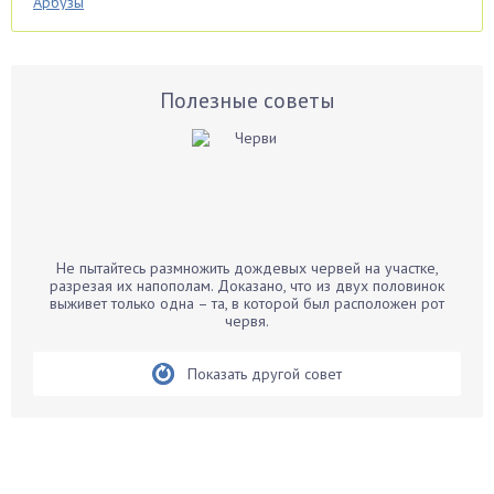
Арбузы
Аспарагус
Астры
Базилик
Полезные советы
Баклажаны
Бальзамин
Бамбук
Банан
Барбарис
Не пытайтесь размножить дождевых червей на участке,
Бархатцы
разрезая их напополам. Доказано, что из двух половинок
выживет только одна – та, в которой был расположен рот
Бегония
червя.
Белые грибы
Бирючина
Показать другой совет
Бобовые
Боярышнык
Бруннера