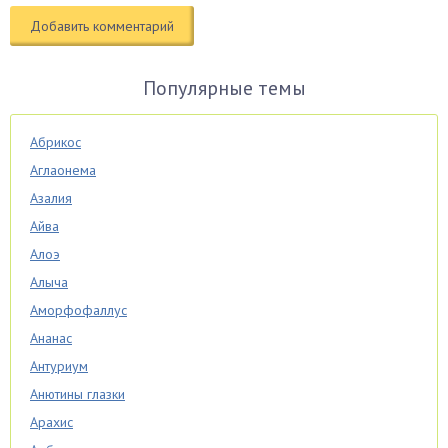
Популярные темы
Абрикос
Аглаонема
Азалия
Айва
Алоэ
Алыча
Аморфофаллус
Ананас
Антуриум
Анютины глазки
Арахис