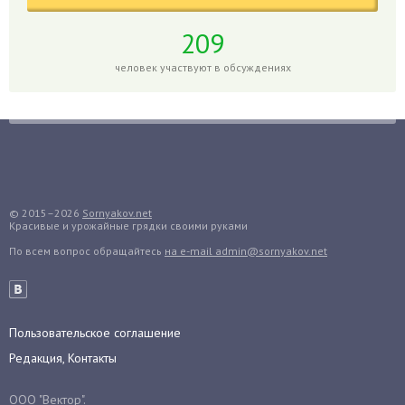
Глоксиния
Годжи
209
Голубика
человек участвуют в обсуждениях
Горох
Гортензия
Гранат
Грибы
Груша
Груши
© 2015–2026
Sornyakov.net
Красивые и урожайные грядки своими руками
Грядки
По всем вопрос обращайтесь
на e-mail admin@sornyakov.net
Гуава
Гузмания
Дайкон
Декабрист
Пользовательское соглашение
Дельфиниум
Редакция, Контакты
Дендробиум
ООО "Вектор".