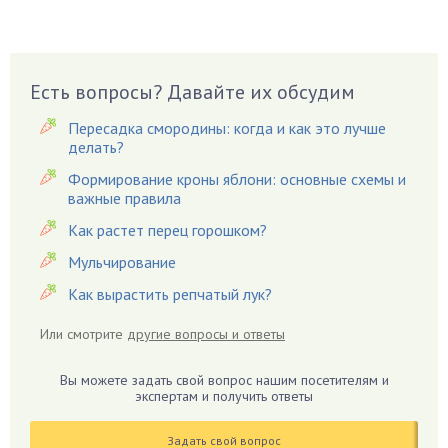
Брусника
Бузина
Вазоны
Вешенки
Есть вопросы? Давайте их обсудим
Виноград
Пересадка смородины: когда и как это лучше
Вишня
делать?
Вредители
Формирование кроны яблони: основные схемы и
важные правила
Гардения
Гацания
Как растет перец горошком?
Гвоздики
Мульчирование
Георгины
Как вырастить репчатый лук?
Герань
Или смотрите
другие вопросы и ответы
Гиацинт
Гибискус
Вы можете задать свой вопрос нашим посетителям и
Гиппеаструм
экспертам и получить ответы
Гладиолусы
Задать свой вопрос