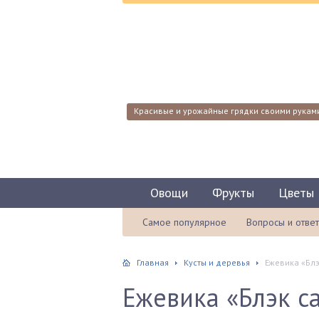
Красивые и урожайные грядки своими рукам
Овощи
Фрукты
Цветы
Самое популярное
Вопросы и отве
Главная
Кусты и деревья
Ежевика «Блэ
Ежевика «Блэк са