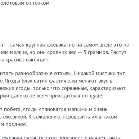
иолетовым оттенком.
н — самая крупная ежевика, но на самом деле это не
 чем мелкие, но они средних вес — 5 граммов. Растут
ь красиво выглядит.
читать разнообразные отзывы. Никакой мистики тут
е. Ягоды Блэк сатин фактически меняют вкус в
Свежие ягоды, только что сорванные, характеризуют
орый далеко не всем приходиться по душе.
т побега, ягоды становятся мягкими и очень
ь ежевикой. К сожалению, перевозить их в таком
ом позднее.
 ежевика очень быстро перезреет и начнет гнить.