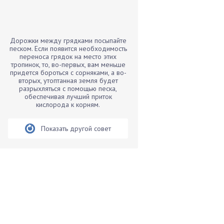
Бамбук
Банан
Барбарис
Дорожки между грядками посыпайте
Бархатцы
песком. Если появится необходимость
переноса грядок на место этих
Бегония
тропинок, то, во-первых, вам меньше
придется бороться с сорняками, а во-
Белые грибы
вторых, утоптанная земля будет
Бирючина
разрыхляться с помощью песка,
обеспечивая лучший приток
Бобовые
кислорода к корням.
Боярышнык
Показать другой совет
Бруннера
Брусника
Бузина
Вазоны
Вешенки
Виноград
Вишня