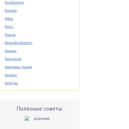
Аглаонема
Азалия
Айва
Алоэ
Алыча
Аморфофаллус
Ананас
Антуриум
Анютины глазки
Арахис
Арбузы
Аспарагус
Астры
Базилик
Полезные советы
Баклажаны
Бальзамин