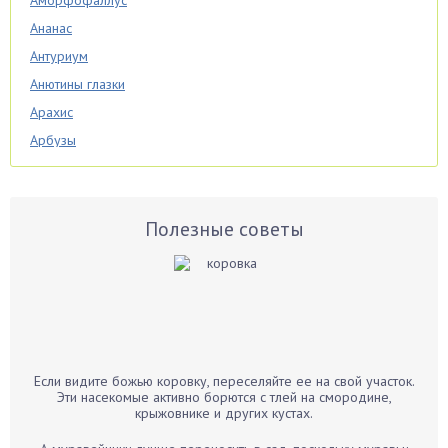
Аморфофаллус
Ананас
Антуриум
Анютины глазки
Арахис
Арбузы
Аспарагус
Астры
Базилик
Полезные советы
Баклажаны
Бальзамин
Бамбук
Банан
Барбарис
Если видите божью коровку, переселяйте ее на свой участок.
Бархатцы
Эти насекомые активно борются с тлей на смородине,
крыжовнике и других кустах.
Бегония