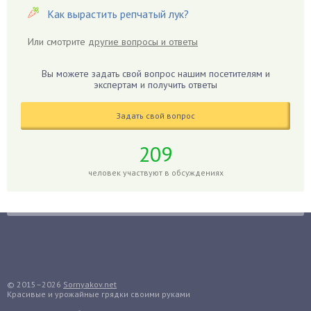
Герань
Как вырастить репчатый лук?
Гиацинт
Гибискус
Или смотрите
другие вопросы и ответы
Гиппеаструм
Вы можете задать свой вопрос нашим посетителям и
Гладиолусы
экспертам и получить ответы
Глоксиния
Годжи
Задать свой вопрос
Голубика
209
Горох
человек участвуют в обсуждениях
Гортензия
Гранат
Грибы
Груша
Груши
Грядки
© 2015–2026
Sornyakov.net
Гуава
Красивые и урожайные грядки своими руками