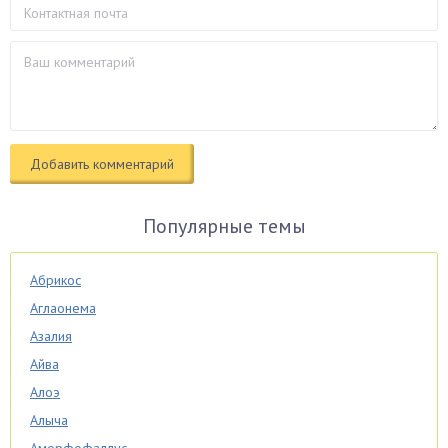
Популярные темы
Абрикос
Аглаонема
Азалия
Айва
Алоэ
Алыча