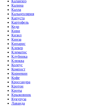
Каланхоэ
Калина
Калла
Кальцеолярия
Капуста
Картофель
Кедр
Киви
Кизил
Кинза
Кипарис
Клевер
Клематис
Клубника
Клюква
Колеус
Компост
Корневин
Кофе
Кроссандра
Кротон
Кроты
Крыжовник
Кукуруза
Лаванда