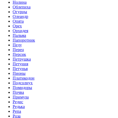
Нолина
Облепиха
Огурцы
Олеандр
Опята
Орех
Орхидея
Пальма
Папоротник
Педу
Перец
Персик
Петрушка
Петуния
Петунья
Пионы
Платикодон
Подсолнух
Помидоры
Почва
Примула
Редис
Редька
Репа
Роза