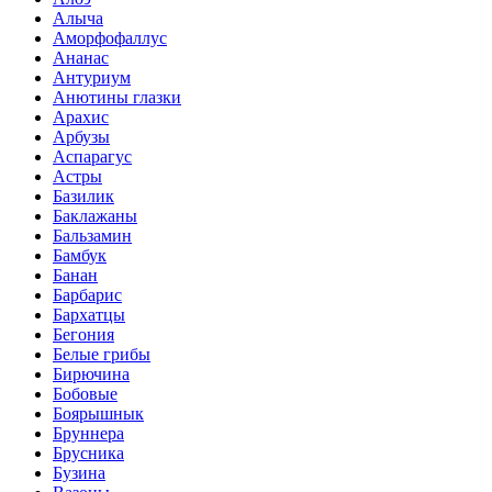
Алыча
Аморфофаллус
Ананас
Антуриум
Анютины глазки
Арахис
Арбузы
Аспарагус
Астры
Базилик
Баклажаны
Бальзамин
Бамбук
Банан
Барбарис
Бархатцы
Бегония
Белые грибы
Бирючина
Бобовые
Боярышнык
Бруннера
Брусника
Бузина