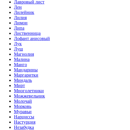
Лавровый лист
Лен
Лилейник
Лилия
Лимон
Липа
Лиственница
Лофант анисовый
Лук
Луш
Магнолия
Малина
Манго
Мандарины
Маргаритки
Миндаль
Мирт
Многолетники
Можжевельник
Молочай
Морковь
Муравьи
Нарциссы
Настурция
Незабудка