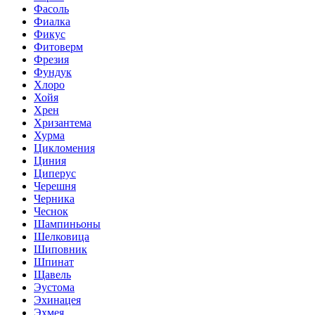
Фасоль
Фиалка
Фикус
Фитоверм
Фрезия
Фундук
Хлоро
Хойя
Хрен
Хризантема
Хурма
Цикломения
Циния
Циперус
Черешня
Черника
Чеснок
Шампиньоны
Шелковица
Шиповник
Шпинат
Щавель
Эустома
Эхинацея
Эхмея