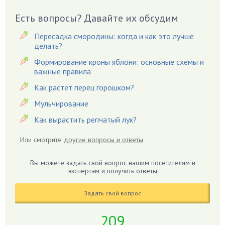
Виноград
Есть вопросы? Давайте их обсудим
Вишня
Вредители
Пересадка смородины: когда и как это лучше
Гардения
делать?
Гацания
Формирование кроны яблони: основные схемы и
важные правила
Гвоздики
Как растет перец горошком?
Георгины
Герань
Мульчирование
Гиацинт
Как вырастить репчатый лук?
Гибискус
Или смотрите
другие вопросы и ответы
Гиппеаструм
Гладиолусы
Вы можете задать свой вопрос нашим посетителям и
экспертам и получить ответы
Глоксиния
Годжи
Задать свой вопрос
Голубика
Горох
209