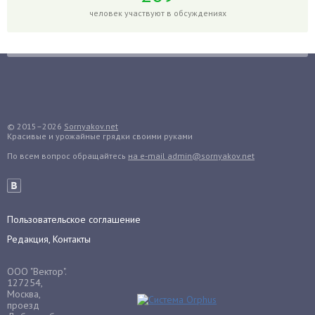
Гортензия
человек участвуют в обсуждениях
Гранат
Грибы
Груша
Груши
Грядки
Гуава
© 2015–2026
Sornyakov.net
Красивые и урожайные грядки своими руками
Гузмания
По всем вопрос обращайтесь
на e-mail admin@sornyakov.net
Дайкон
Декабрист
Дельфиниум
Пользовательское соглашение
Дендробиум
Редакция, Контакты
Денежное дерево
Диффенбахия
ООО "Вектор".
Драцена
127254,
Москва,
Дыня
проезд