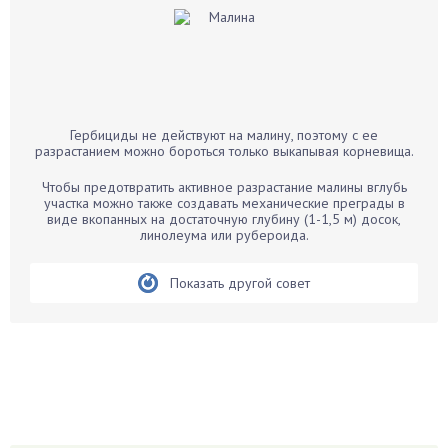
Баклажаны
Бальзамин
Бамбук
Банан
Барбарис
Гербициды не действуют на малину, поэтому с ее
Бархатцы
разрастанием можно бороться только выкапывая корневища.
Бегония
Чтобы предотвратить активное разрастание малины вглубь
Белые грибы
участка можно также создавать механические преграды в
виде вкопанных на достаточную глубину (1-1,5 м) досок,
Бирючина
линолеума или рубероида.
Бобовые
Показать другой совет
Боярышнык
Бруннера
Брусника
Бузина
Вазоны
Вешенки