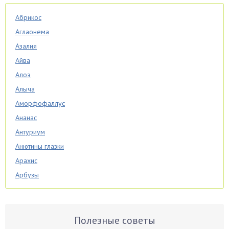
Абрикос
Аглаонема
Азалия
Айва
Алоэ
Алыча
Аморфофаллус
Ананас
Антуриум
Анютины глазки
Арахис
Арбузы
Аспарагус
Астры
Базилик
Полезные советы