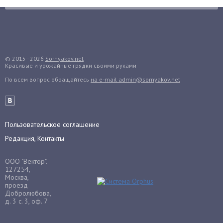
Гранат
Грибы
Груша
Груши
© 2015–2026
Sornyakov.net
Красивые и урожайные грядки своими руками
Грядки
По всем вопрос обращайтесь
на e-mail admin@sornyakov.net
Гуава
Гузмания
Дайкон
Декабрист
Пользовательское соглашение
Дельфиниум
Редакция, Контакты
Дендробиум
ООО "Вектор".
Денежное дерево
127254,
Москва,
Диффенбахия
проезд
Добролюбова,
Драцена
д. 3 с. 3, оф. 7
Дыня
Ежевика