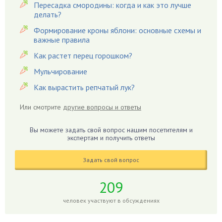
Пересадка смородины: когда и как это лучше
Вишня
делать?
Вредители
Формирование кроны яблони: основные схемы и
важные правила
Гардения
Гацания
Как растет перец горошком?
Гвоздики
Мульчирование
Георгины
Как вырастить репчатый лук?
Герань
Или смотрите
другие вопросы и ответы
Гиацинт
Гибискус
Вы можете задать свой вопрос нашим посетителям и
Гиппеаструм
экспертам и получить ответы
Гладиолусы
Задать свой вопрос
Глоксиния
Годжи
209
Голубика
человек участвуют в обсуждениях
Горох
Гортензия