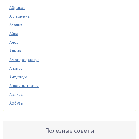
Абрикос
Аглаонема
Азалия
Айва
Алоэ
Алыча
Аморфофаллус
Ананас
Антуриум
Анютины глазки
Арахис
Арбузы
Аспарагус
Астры
Базилик
Полезные советы
Баклажаны