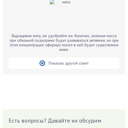
Бальзамин
Бамбук
Банан
Барбарис
Выращивая мяту, не удобряйте ее. Конечно, зеленая масса
Бархатцы
при обильной подкормке будет развиваться активнее, но при
этом концентрация эфирных масел в ней будет существенно
Бегония
ниже.
Белые грибы
Бирючина
Показать другой совет
Бобовые
Боярышнык
Бруннера
Брусника
Бузина
Вазоны
Вешенки
Есть вопросы? Давайте их обсудим
Виноград