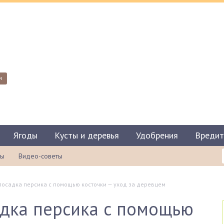
и
Ягоды
Кусты и деревья
Удобрения
Вредит
ты
Видео-советы
посадка персика с помощью косточки — уход за деревцем
адка персика с помощью