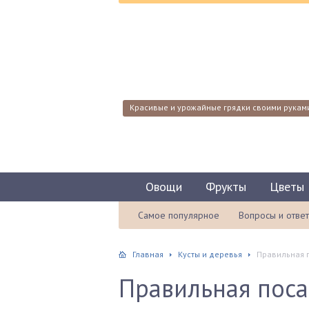
Красивые и урожайные грядки своими рукам
Овощи
Фрукты
Цветы
Самое популярное
Вопросы и отве
Главная
Кусты и деревья
Правильная 
Правильная пос