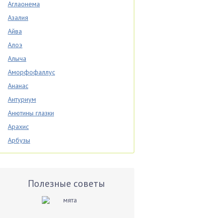
Аглаонема
Азалия
Айва
Алоэ
Алыча
Аморфофаллус
Ананас
Антуриум
Анютины глазки
Арахис
Арбузы
Аспарагус
Астры
Базилик
Полезные советы
Баклажаны
Бальзамин