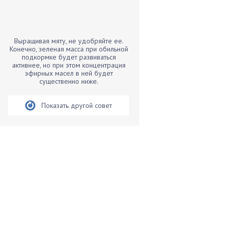
Бамбук
Банан
Барбарис
Выращивая мяту, не удобряйте ее.
Бархатцы
Конечно, зеленая масса при обильной
подкормке будет развиваться
Бегония
активнее, но при этом концентрация
эфирных масел в ней будет
Белые грибы
существенно ниже.
Бирючина
Бобовые
Показать другой совет
Боярышнык
Бруннера
Брусника
Бузина
Вазоны
Вешенки
Виноград
Вишня