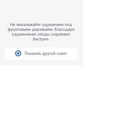
Бамбук
Банан
Барбарис
Не выпалывайте одуванчики под
Бархатцы
фруктовыми деревьями. Благодаря
одуванчикам плоды созревают
Бегония
быстрее.
Белые грибы
Бирючина
Показать другой совет
Бобовые
Боярышнык
Бруннера
Брусника
Бузина
Вазоны
Вешенки
Виноград
Вишня