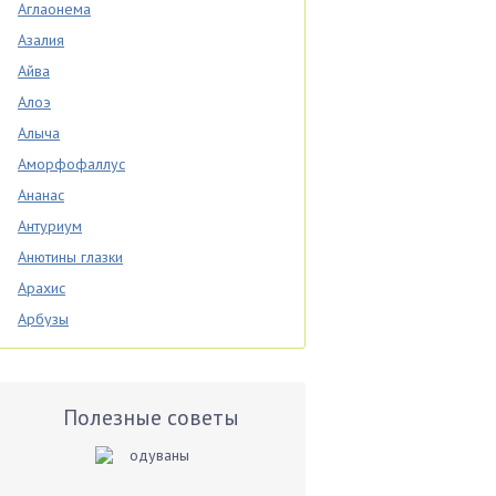
Аглаонема
Азалия
Айва
Алоэ
Алыча
Аморфофаллус
Ананас
Антуриум
Анютины глазки
Арахис
Арбузы
Аспарагус
Астры
Базилик
Полезные советы
Баклажаны
Бальзамин