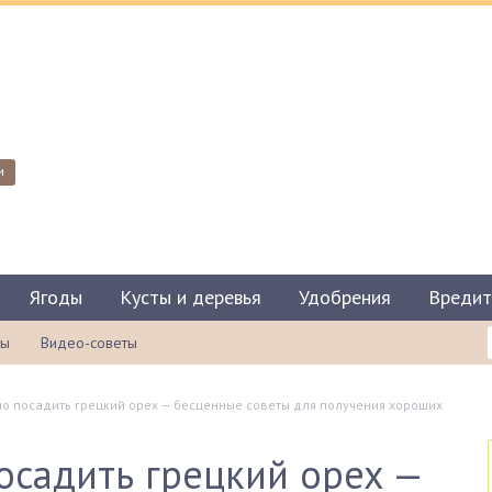
и
Ягоды
Кусты и деревья
Удобрения
Вредит
ты
Видео-советы
о посадить грецкий орех — бесценные советы для получения хороших
осадить грецкий орех —