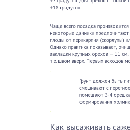
+7 градусов. Для орехов с тонкой
+18 градусов.
Чаще всего посадка производится 
некоторые дачники предпочитают д
плоды от перикарпия (скорлупы) ил
Однако практика показывает, очи
закладки крупных орехов — 11 см,
т.е. швом вверх. Первых всходов 
Грунт должен быть пи
смешивают с перегно
помещают 3-4 орешка,
формирования холмико
Как высаживать саж