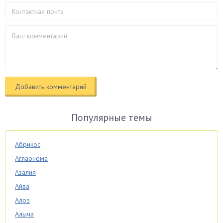
Популярные темы
Абрикос
Аглаонема
Азалия
Айва
Алоэ
Алыча