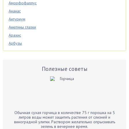
Аморфофаллус
Ананас
Антуриум
Анютины глазки
Арахис
Арбузы
Аспарагус
Астры
Базилик
Полезные советы
Баклажаны
Бальзамин
Бамбук
Банан
Барбарис
Обычная сухая горчица в количестве 75 г порошка на 5
Бархатцы
литров воды может защитить растения от слизней и
виноградной улитки. Раствором желательно опрыскивать
Бегония
зелень в вечернее время.