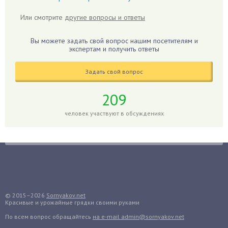
Герань
Или смотрите
другие вопросы и ответы
Гиацинт
Гибискус
Вы можете задать свой вопрос нашим посетителям и
Гиппеаструм
экспертам и получить ответы
Гладиолусы
Задать свой вопрос
Глоксиния
Годжи
209
Голубика
человек участвуют в обсуждениях
Горох
Гортензия
Гранат
Грибы
Груша
Груши
© 2015–2026
Sornyakov.net
Красивые и урожайные грядки своими руками
Грядки
По всем вопрос обращайтесь
на e-mail admin@sornyakov.net
Гуава