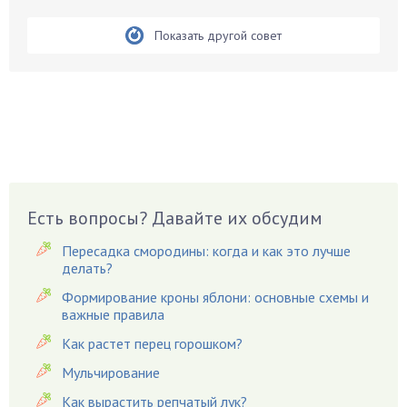
Белые грибы
Бирючина
Показать другой совет
Бобовые
Боярышнык
Бруннера
Брусника
Бузина
Вазоны
Вешенки
Есть вопросы? Давайте их обсудим
Виноград
Пересадка смородины: когда и как это лучше
Вишня
делать?
Вредители
Формирование кроны яблони: основные схемы и
важные правила
Гардения
Гацания
Как растет перец горошком?
Гвоздики
Мульчирование
Георгины
Как вырастить репчатый лук?