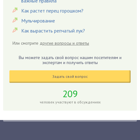
важные правила
Гвоздики
Как растет перец горошком?
Георгины
Герань
Мульчирование
Гиацинт
Как вырастить репчатый лук?
Гибискус
Или смотрите
другие вопросы и ответы
Гиппеаструм
Гладиолусы
Вы можете задать свой вопрос нашим посетителям и
экспертам и получить ответы
Глоксиния
Годжи
Задать свой вопрос
Голубика
Горох
209
Гортензия
человек участвуют в обсуждениях
Гранат
Грибы
Груша
Груши