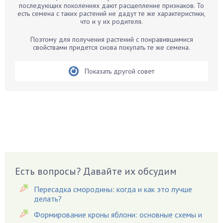
Бархатцы
последующих поколениях дают расщепление признаков. То
есть семена с таких растений не дадут те же характеристики,
Бегония
что и у их родителя.
Белые грибы
Поэтому для получения растений с понравившимися
Бирючина
свойствами придется снова покупать те же семена.
Бобовые
Показать другой совет
Боярышнык
Бруннера
Брусника
Бузина
Вазоны
Вешенки
Виноград
Есть вопросы? Давайте их обсудим
Вишня
Вредители
Пересадка смородины: когда и как это лучше
Гардения
делать?
Гацания
Формирование кроны яблони: основные схемы и