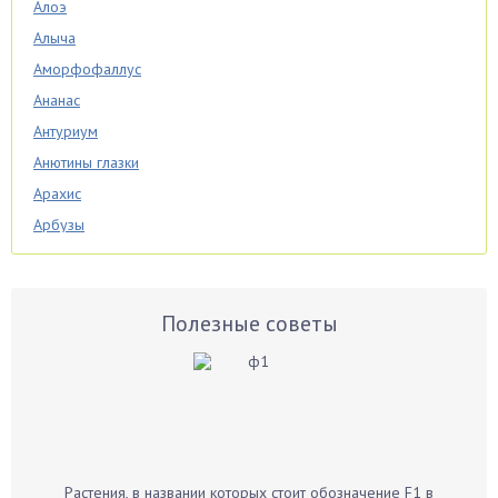
Алоэ
Алыча
Аморфофаллус
Ананас
Антуриум
Анютины глазки
Арахис
Арбузы
Аспарагус
Астры
Базилик
Полезные советы
Баклажаны
Бальзамин
Бамбук
Банан
Барбарис
Растения, в названии которых стоит обозначение F1 в