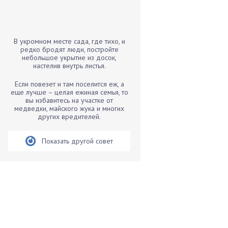
Бамбук
Банан
Барбарис
В укромном месте сада, где тихо, и
Бархатцы
редко бродят люди, постройте
небольшое укрытие из досок,
Бегония
настелив внутрь листья.
Белые грибы
Если повезет и там поселится еж, а
Бирючина
еще лучше – целая ежиная семья, то
вы избавитесь на участке от
Бобовые
медведки, майского жука и многих
других вредителей.
Боярышнык
Бруннера
Показать другой совет
Брусника
Бузина
Вазоны
Вешенки
Виноград
Вишня