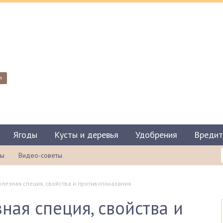
и
Ягоды
Кусты и деревья
Удобрения
Вредит
ты
Видео-советы
лезная специя, свойства и противопоказания
ная специя, свойства и