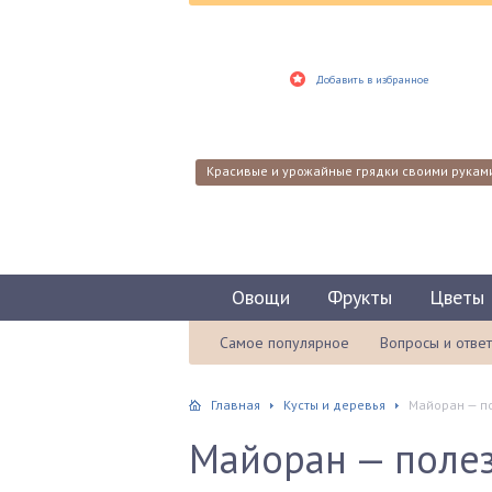
Добавить в избранное
Красивые и урожайные грядки своими рукам
Овощи
Фрукты
Цветы
Самое популярное
Вопросы и отве
Главная
Кусты и деревья
Майоран — по
Майоран — полез