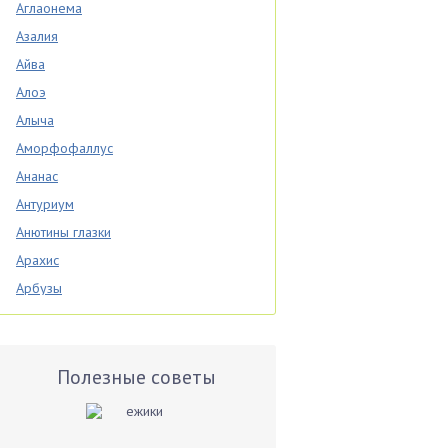
Аглаонема
Азалия
Айва
Алоэ
Алыча
Аморфофаллус
Ананас
Антуриум
Анютины глазки
Арахис
Арбузы
Аспарагус
Астры
Базилик
Полезные советы
Баклажаны
Бальзамин