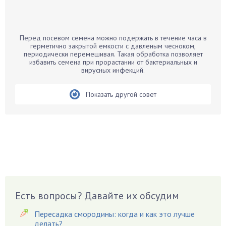
Бамбук
Банан
Барбарис
Перед посевом семена можно подержать в течение часа в
Бархатцы
герметично закрытой емкости с давленым чесноком,
периодически перемешивая. Такая обработка позволяет
Бегония
избавить семена при прорастании от бактериальных и
вирусных инфекций.
Белые грибы
Бирючина
Показать другой совет
Бобовые
Боярышнык
Бруннера
Брусника
Бузина
Вазоны
Вешенки
Есть вопросы? Давайте их обсудим
Виноград
Вишня
Пересадка смородины: когда и как это лучше
делать?