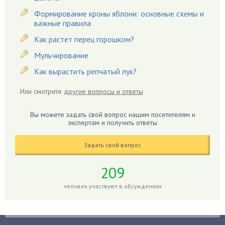
Вредители
Формирование кроны яблони: основные схемы и
Гардения
важные правила
Гацания
Как растет перец горошком?
Гвоздики
Мульчирование
Георгины
Как вырастить репчатый лук?
Герань
Гиацинт
Или смотрите
другие вопросы и ответы
Гибискус
Гиппеаструм
Вы можете задать свой вопрос нашим посетителям и
экспертам и получить ответы
Гладиолусы
Глоксиния
Задать свой вопрос
Годжи
209
Голубика
Горох
человек участвуют в обсуждениях
Гортензия
Гранат