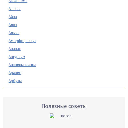
Аглаонема
Азалия
Айва
Алоэ
Алыча
Аморфофаллус
Ананас
Антуриум
Анютины глазки
Арахис
Арбузы
Аспарагус
Астры
Базилик
Полезные советы
Баклажаны
Бальзамин