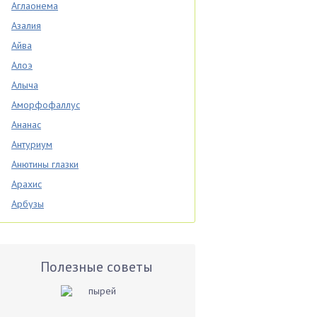
Аглаонема
Азалия
Айва
Алоэ
Алыча
Аморфофаллус
Ананас
Антуриум
Анютины глазки
Арахис
Арбузы
Аспарагус
Астры
Базилик
Полезные советы
Баклажаны
Бальзамин