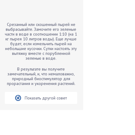
Бамбук
Банан
Барбарис
Срезанный или скошенный пырей не
Бархатцы
выбрасывайте. Замочите его зеленые
части в воде в соотношении 1:10 (на 1
Бегония
кг пырея 10 литров воды). Еще лучше
будет, если измельчить пырей на
Белые грибы
небольшие кусочки. Сутки настоять эту
Бирючина
вытяжку вместе с порубленной
зеленью в воде.
Бобовые
В результате вы получите
Боярышнык
замечательный, и, что немаловажно,
Бруннера
природный биостимулятор для
прорастания и укоренения растений.
Брусника
Бузина
Показать другой совет
Вазоны
Вешенки
Виноград
Вишня