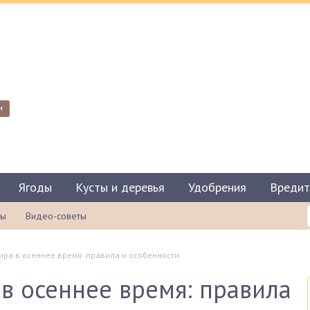
и
Ягоды
Кусты и деревья
Удобрения
Вредит
ты
Видео-советы
ра в осеннее время: правила и особенности
в осеннее время: правила