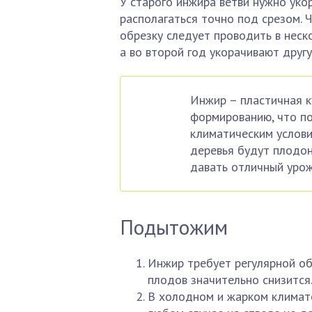
У старого инжира ветви нужно уко
располагаться точно под срезом. 
обрезку следует проводить в неск
а во второй год укорачивают другу
Инжир – пластичная к
формированию, что по
климатическим услови
деревья будут плодон
давать отличный урож
Подытожим
Инжир требует регулярной об
плодов значительно снизится
В холодном и жарком климате