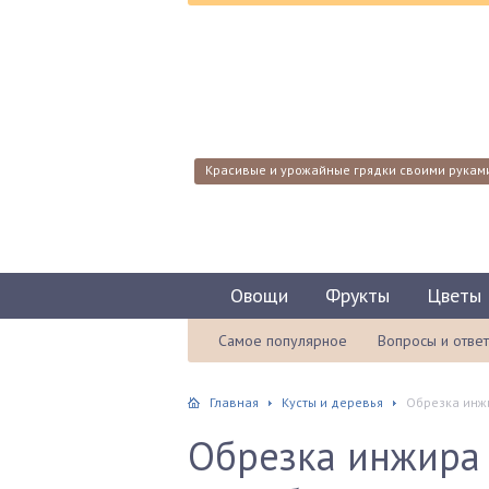
Красивые и урожайные грядки своими рукам
Овощи
Фрукты
Цветы
Самое популярное
Вопросы и отве
Главная
Кусты и деревья
Обрезка инжи
Обрезка инжира 