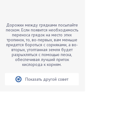
Бамбук
Банан
Барбарис
Дорожки между грядками посыпайте
Бархатцы
песком. Если появится необходимость
переноса грядок на место этих
Бегония
тропинок, то, во-первых, вам меньше
придется бороться с сорняками, а во-
Белые грибы
вторых, утоптанная земля будет
Бирючина
разрыхляться с помощью песка,
обеспечивая лучший приток
Бобовые
кислорода к корням.
Боярышнык
Показать другой совет
Бруннера
Брусника
Бузина
Вазоны
Вешенки
Виноград
Вишня