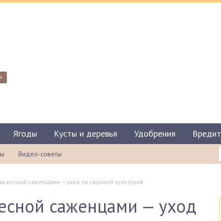
и
Ягоды
Кусты и деревья
Удобрения
Вредит
ты
Видео-советы
и весной саженцами — уход за садовой культурой
есной саженцами — уход