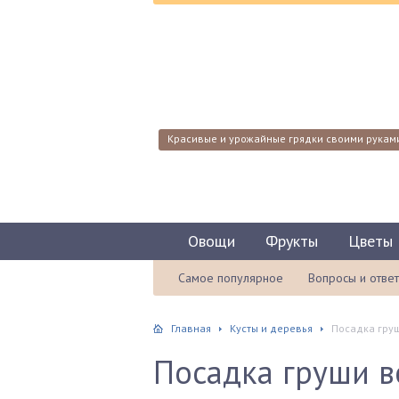
Красивые и урожайные грядки своими рукам
Овощи
Фрукты
Цветы
Самое популярное
Вопросы и отве
Главная
Кусты и деревья
Посадка груш
Посадка груши в