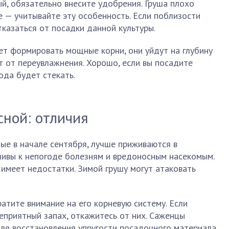
ый, обязательно внесите удобрения. Груша плохо
е — учитывайте эту особенность. Если поблизости
тказаться от посадки данной культуры.
ет формировать мощные корни, они уйдут на глубину
ют от переувлажнения. Хорошо, если вы посадите
ода будет стекать.
сной: отличия
ные в начале сентября, лучше приживаются в
чивы к непогоде болезням и вредоносным насекомым.
 имеет недостатки. Зимой грушу могут атаковать
атите внимание на его корневую систему. Если
приятный запах, откажитесь от них. Саженцы
Для восстановления упругости посадочного материала