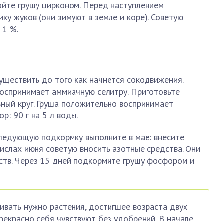
айте грушу цирконом. Перед наступлением
ку жуков (они зимуют в земле и коре). Советую
 1 %.
уществить до того как начнется сокодвижения.
спринимает аммиачную селитру. Приготовьте
ьный круг. Груша положительно воспринимает
р: 90 г на 5 л воды.
ледующую подкормку выполните в мае: внесите
ислах июня советую вносить азотные средства. Они
ств. Через 15 дней подкормите грушу фосфором и
ивать нужно растения, достигшее возраста двух
рекрасно себя чувствуют без удобрений. В начале