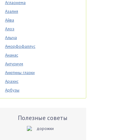
Аглаонема
Азалия
Айва
Алоэ
Алыча
Аморфофаллус
Ананас
Антуриум
Анютины глазки
Арахис
Арбузы
Аспарагус
Астры
Базилик
Полезные советы
Баклажаны
Бальзамин