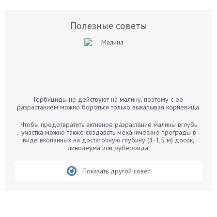
Астры
Базилик
Полезные советы
Баклажаны
Бальзамин
Бамбук
Банан
Барбарис
Гербициды не действуют на малину, поэтому с ее
Бархатцы
разрастанием можно бороться только выкапывая корневища.
Бегония
Чтобы предотвратить активное разрастание малины вглубь
Белые грибы
участка можно также создавать механические преграды в
виде вкопанных на достаточную глубину (1-1,5 м) досок,
Бирючина
линолеума или рубероида.
Бобовые
Показать другой совет
Боярышнык
Бруннера
Брусника
Бузина