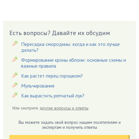
Вазоны
Вешенки
Виноград
Есть вопросы? Давайте их обсудим
Вишня
Вредители
Пересадка смородины: когда и как это лучше
Гардения
делать?
Гацания
Формирование кроны яблони: основные схемы и
важные правила
Гвоздики
Как растет перец горошком?
Георгины
Герань
Мульчирование
Гиацинт
Как вырастить репчатый лук?
Гибискус
Или смотрите
другие вопросы и ответы
Гиппеаструм
Гладиолусы
Вы можете задать свой вопрос нашим посетителям и
экспертам и получить ответы
Глоксиния
Годжи