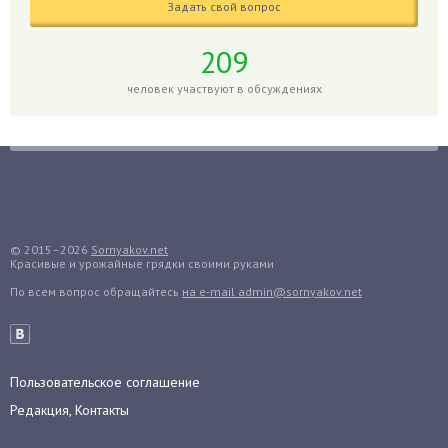
Задать свой вопрос
Голубика
Горох
209
Гортензия
человек участвуют в обсуждениях
Гранат
Грибы
Груша
Груши
Грядки
Гуава
© 2015–2026
Sornyakov.net
Красивые и урожайные грядки своими руками
Гузмания
По всем вопрос обращайтесь
на e-mail admin@sornyakov.net
Дайкон
Декабрист
Дельфиниум
Пользовательское соглашение
Дендробиум
Редакция, Контакты
Денежное дерево
Диффенбахия