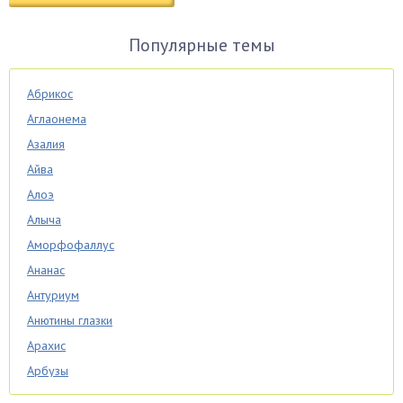
Популярные темы
Абрикос
Аглаонема
Азалия
Айва
Алоэ
Алыча
Аморфофаллус
Ананас
Антуриум
Анютины глазки
Арахис
Арбузы
Аспарагус