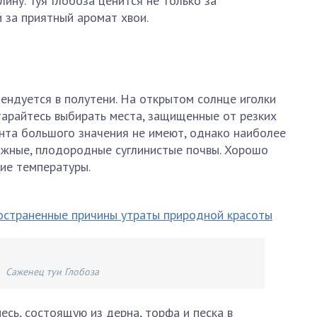
ину. Туя Глобоза ценится не только за
и за приятный аромат хвои.
ендуется в полутени. На открытом солнце иголки
тарайтесь выбирать места, защищенные от резких
унта большого значения не имеют, однако наиболее
жные, плодородные суглинистые почвы. Хорошо
ие температуры.
остраненные причины утраты природной красоты
Саженец туи Глобоза
есь, состоящую из дерна, торфа и песка в