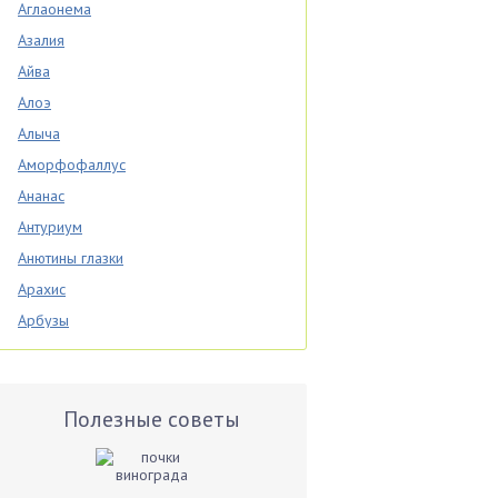
Аглаонема
Азалия
Айва
Алоэ
Алыча
Аморфофаллус
Ананас
Антуриум
Анютины глазки
Арахис
Арбузы
Аспарагус
Астры
Базилик
Полезные советы
Баклажаны
Бальзамин