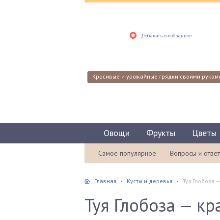
Добавить в избранное
Красивые и урожайные грядки своими рукам
Овощи
Фрукты
Цветы
Самое популярное
Вопросы и отве
Главная
Кусты и деревья
Туя Глобоза 
Туя Глобоза — кр