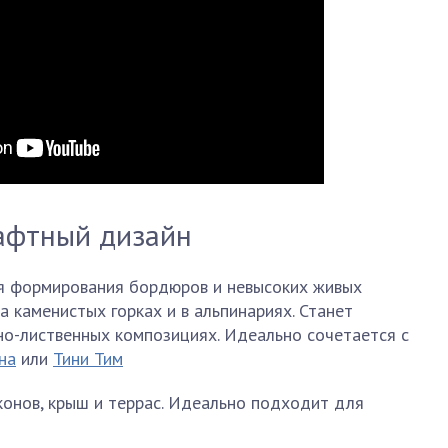
шафтный дизайн
я формирования бордюров и невысоких живых
а каменистых горках и в альпинариях. Станет
но-лиственных композициях. Идеально сочетается с
на
или
Тини Тим
конов, крыш и террас. Идеально подходит для