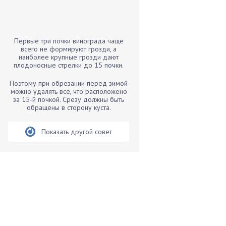
Бамбук
Банан
Барбарис
Первые три почки винограда чаще
Бархатцы
всего не формируют грозди, а
наиболее крупные грозди дают
Бегония
плодоносные стрелки до 15 почки.
Белые грибы
Поэтому при обрезании перед зимой
Бирючина
можно удалять все, что расположено
за 15-й почкой. Срезу должны быть
Бобовые
обращены в сторону куста.
Боярышнык
Бруннера
Показать другой совет
Брусника
Бузина
Вазоны
Вешенки
Виноград
Вишня