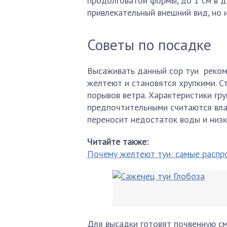
продолговатой формы, до 1 см в дл
привлекательный внешний вид, но 
Советы по посадке
Высаживать данный сор туи реком
желтеют и становятся хрупкими. С
порывов ветра. Характеристики гр
предпочтительными считаются вла
переносит недостаток воды и низк
Читайте также:
Почему желтеют туи: самые распр
Для высадки готовят почвенную см