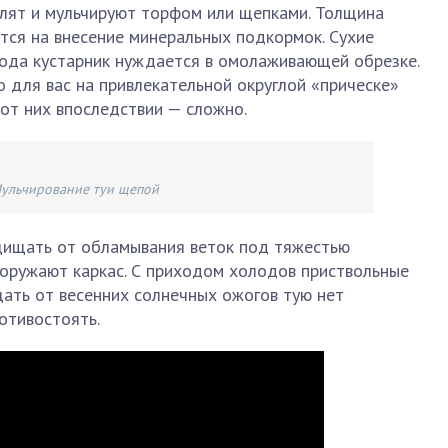
хлят и мульчируют торфом или щепками. Толщина
ется на внесение минеральных подкормок. Сухие
 года кустарник нуждается в омолаживающей обрезке.
о для вас на привлекательной округлой «прическе»
от них впоследствии — сложно.
ульчирование туи щепой
ищать от обламывания веток под тяжестью
ооружают каркас. С приходом холодов приствольные
ать от весенних солнечных ожогов тую нет
отивостоять.