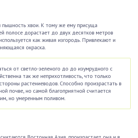
 пышность хвои. К тому же ему присуща
ей полосе дорастает до двух десятков метров
используется как живая изгородь. Привлекают и
еняющаяся окраска.
ться от светло-зеленого до до изумрудного с
йственна так же неприхотливость, что только
 стороны растениеводов. Способно произрастать в
ной почве, но самой благоприятной считается
им, но умеренным поливом.
t считаются Восточная Азия, произрастает она и в