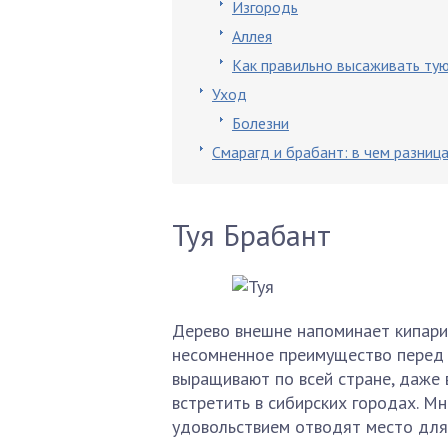
Изгородь
Аллея
Как правильно высаживать ту
Уход
Болезни
Смарагд и брабант: в чем разниц
Туя Брабант
Дерево внешне напоминает кипарис
несомненное преимущество перед 
выращивают по всей стране, даже
встретить в сибирских городах. М
удовольствием отводят место для 