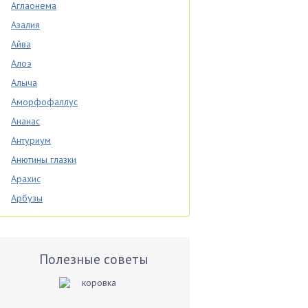
Аглаонема
Азалия
Айва
Алоэ
Алыча
Аморфофаллус
Ананас
Антуриум
Анютины глазки
Арахис
Арбузы
Аспарагус
Астры
Базилик
Полезные советы
Баклажаны
Бальзамин