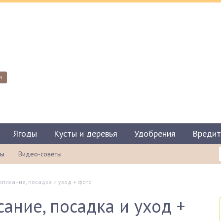
и
Ягоды
Кусты и деревья
Удобрения
Вредит
ты
Видео-советы
 описание, посадка и уход + фото
сание, посадка и уход +