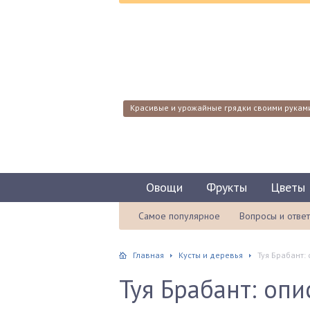
Красивые и урожайные грядки своими рукам
Овощи
Фрукты
Цветы
Самое популярное
Вопросы и отве
Главная
Кусты и деревья
Туя Брабант:
Туя Брабант: опи