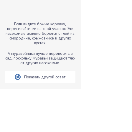
Бамбук
Банан
Барбарис
Если видите божью коровку,
Бархатцы
переселяйте ее на свой участок. Эти
насекомые активно борются с тлей на
Бегония
смородине, крыжовнике и других
кустах.
Белые грибы
Бирючина
А муравейники лучше переносить в
сад, поскольку муравьи защищают тлю
Бобовые
от других насекомых.
Боярышнык
Бруннера
Показать другой совет
Брусника
Бузина
Вазоны
Вешенки
Виноград
Вишня