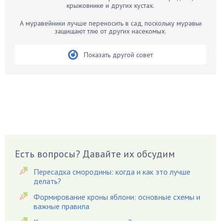
крыжовнике и других кустах.
Бегония
Белые грибы
А муравейники лучше переносить в сад, поскольку муравьи
защищают тлю от других насекомых.
Бирючина
Бобовые
Показать другой совет
Боярышнык
Бруннера
Брусника
Бузина
Вазоны
Вешенки
Виноград
Есть вопросы? Давайте их обсудим
Вишня
Пересадка смородины: когда и как это лучше
Вредители
делать?
Гардения
Формирование кроны яблони: основные схемы и
Гацания
важные правила
Гвоздики