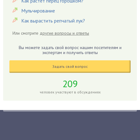
Как растет перец горошком?
Георгины
Мульчирование
Герань
Как вырастить репчатый лук?
Гиацинт
Гибискус
Или смотрите
другие вопросы и ответы
Гиппеаструм
Вы можете задать свой вопрос нашим посетителям и
Гладиолусы
экспертам и получить ответы
Глоксиния
Годжи
Задать свой вопрос
Голубика
209
Горох
человек участвуют в обсуждениях
Гортензия
Гранат
Грибы
Груша
Груши
Грядки