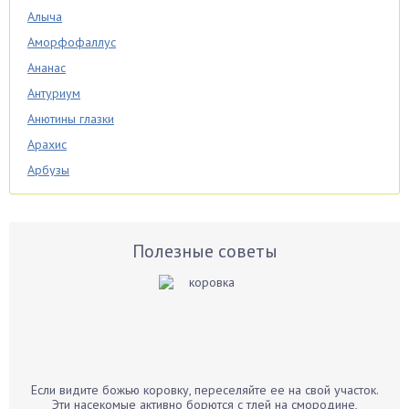
Алыча
Аморфофаллус
Ананас
Антуриум
Анютины глазки
Арахис
Арбузы
Аспарагус
Астры
Базилик
Полезные советы
Баклажаны
Бальзамин
Бамбук
Банан
Барбарис
Если видите божью коровку, переселяйте ее на свой участок.
Бархатцы
Эти насекомые активно борются с тлей на смородине,