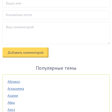
Популярные темы
Абрикос
Аглаонема
Азалия
Айва
Алоэ