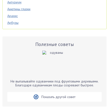
Антуриум
Анютины глазки
Арахис
Арбузы
Аспарагус
Астры
Базилик
Полезные советы
Баклажаны
Бальзамин
Бамбук
Банан
Барбарис
Не выпалывайте одуванчики под фруктовыми деревьями.
Бархатцы
Благодаря одуванчикам плоды созревают быстрее.
Бегония
Показать другой совет
Белые грибы
Бирючина