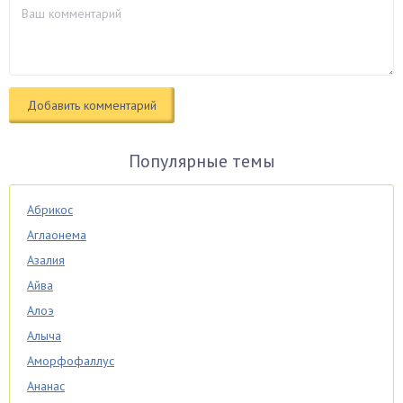
Популярные темы
Абрикос
Аглаонема
Азалия
Айва
Алоэ
Алыча
Аморфофаллус
Ананас