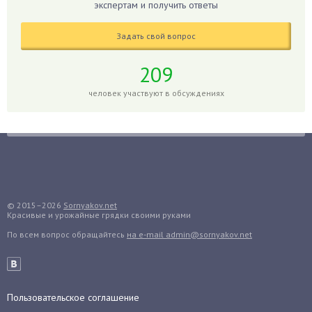
экспертам и получить ответы
Гибискус
Гиппеаструм
Задать свой вопрос
Гладиолусы
Глоксиния
209
Годжи
человек участвуют в обсуждениях
Голубика
Горох
Гортензия
Гранат
Грибы
Груша
© 2015–2026
Sornyakov.net
Красивые и урожайные грядки своими руками
Груши
По всем вопрос обращайтесь
на e-mail admin@sornyakov.net
Грядки
Гуава
Гузмания
Пользовательское соглашение
Дайкон