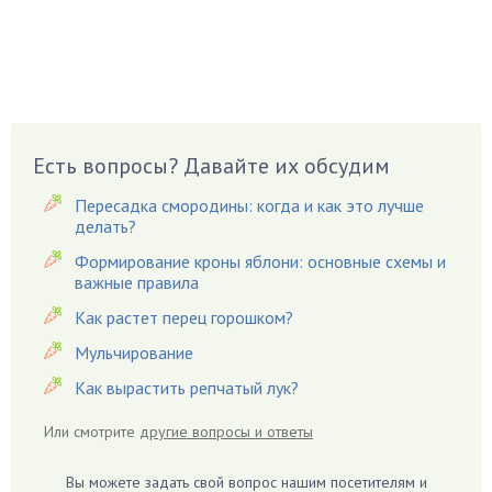
Бобовые
Боярышнык
Бруннера
Брусника
Бузина
Есть вопросы? Давайте их обсудим
Вазоны
Вешенки
Пересадка смородины: когда и как это лучше
Виноград
делать?
Вишня
Формирование кроны яблони: основные схемы и
важные правила
Вредители
Как растет перец горошком?
Гардения
Гацания
Мульчирование
Гвоздики
Как вырастить репчатый лук?
Георгины
Или смотрите
другие вопросы и ответы
Герань
Гиацинт
Вы можете задать свой вопрос нашим посетителям и